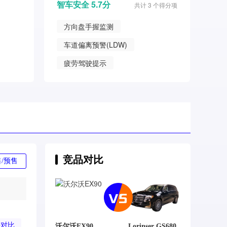
智车安全 5.7分
共计 3 个得分项
方向盘手握监测
车道偏离预警(LDW)
疲劳驾驶提示
竞品对比
/预售
去对比
沃尔沃EX90
Lorinser GS680