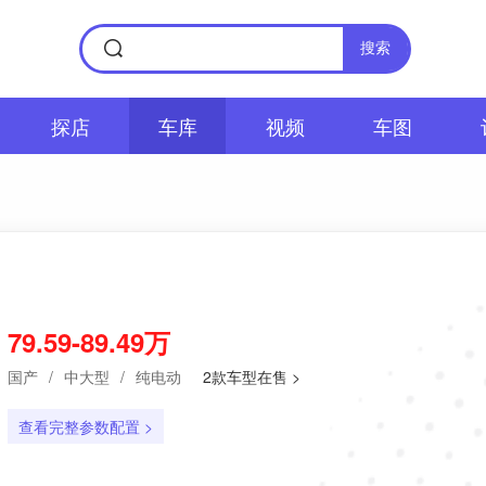
搜索
探店
车库
视频
车图
79.59-89.49万
国产
/
中大型
/
纯电动
2款车型在售 >
查看完整参数配置 >