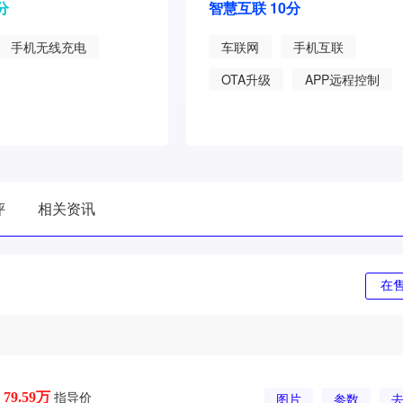
分
智慧互联 10分
手机无线充电
车联网
手机互联
OTA升级
APP远程控制
8.3分
红旗天工08
8.1分
8.0分
宝骏享境
6.8分
评
相关资讯
在售
指导价
79.59万
图片
参数