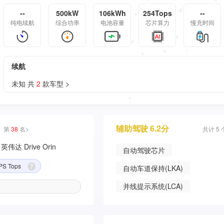
--
500kW
106kWh
254Tops
--
纯电续航
综合功率
电池容量
芯片算力
慢充时间
续航
未知 共
2
款车型 >
辅助驾驶 6.2分
第
38
名>
共计 5
达 Drive Orin
自动驾驶芯片
PS Tops
自动车道保持(LKA)
并线提示系统(LCA)
360°全景影像
自适应巡航控制