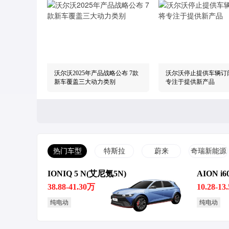
沃尔沃2025年产品战略公布 7款
沃尔沃停止提供车辆订
新车覆盖三大动力类别
专注于提供新产品
热门车型
特斯拉
蔚来
奇瑞新能源
IONIQ 5 N(艾尼氪5N)
AION i6
销量表现不佳 沃尔沃S60将在美
沃尔沃或将电动车产能
国停产 为新车EX90让路
利时 因担心欧盟加征关
38.88-41.30万
10.28-13
纯电动
纯电动