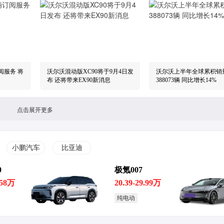
阅服务 将
沃尔沃混动版XC90将于9月4日发
沃尔沃上半年全球累积销
布 还将带来EX90新消息
388073辆 同比增长14%
点击展开更多
小鹏汽车
比亚迪
0
极氪007
转移至比
新款沃尔沃XC90动力信息曝光 提
沃尔沃EX30正式上市 最
税
供插混版本 即将上市
590公里 售价20.08万起
.58万
20.39-29.99万
纯电动