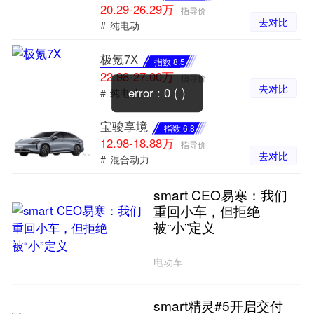
20.29-26.29万
指导价
去对比
#
纯电动
极氪7X
指数 8.5
22.98-27.00万
指导价
去对比
error : 0 ( )
#
纯电动
宝骏享境
指数 6.8
12.98-18.88万
指导价
去对比
#
混合动力
smart CEO易寒：我们
重回小车，但拒绝
被“小”定义
电动车
smart精灵#5开启交付