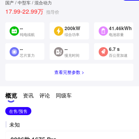
国产 / 中型车 / 混合动力
17.99-22.99万
指导价
--
200kW
41.46kWh
纯电续航
综合功率
电池容量
--
--
6.7 s
芯片算力
慢充时间
百公里加速
查看完整参数 >
概览
资讯
评论
同级车
在售/预售
未知