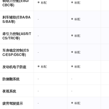
制动力分配(EBD/
标配
标配
标配
标配
CBC等)
刹车辅助(EBA/BA
-
-
标配
标配
S/BA等)
牵引力控制(ASR/T
-
-
标配
标配
CS/TRC等)
车身稳定控制(ES
-
-
标配
标配
C/ESP/DSC等)
发动机电子防盗
标配
标配
标配
标配
防侧翻系统
-
-
-
-
夜视系统
-
-
-
-
疲劳驾驶提示
-
-
标配
标配