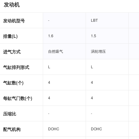
发动机
发动机型号
-
-
LBT
LBT
排量(L)
1.6
1.6
1.5
1.5
进气方式
自然吸气
自然吸气
涡轮增压
涡轮增压
气缸排列形式
L
L
L
L
气缸数(个)
4
4
4
4
每缸气门数(个)
4
4
4
4
压缩比
-
-
-
-
配气机构
DOHC
DOHC
DOHC
DOHC