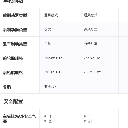
车轮制动
前制动器类型
通风盘式
通风盘式
通风盘式
通风盘式
后制动器类型
盘式
盘式
通风盘式
通风盘式
驻车制动类型
手刹
手刹
电子驻车
电子驻车
前轮胎规格
195/65 R15
195/65 R15
265/45 R21
265/45 R21
后轮胎规格
195/65 R15
195/65 R15
265/45 R21
265/45 R21
备胎
非全尺寸
非全尺寸
-
-
安全配置
主/副驾驶座安全气
主
主
主
主
囊
副
副
副
副