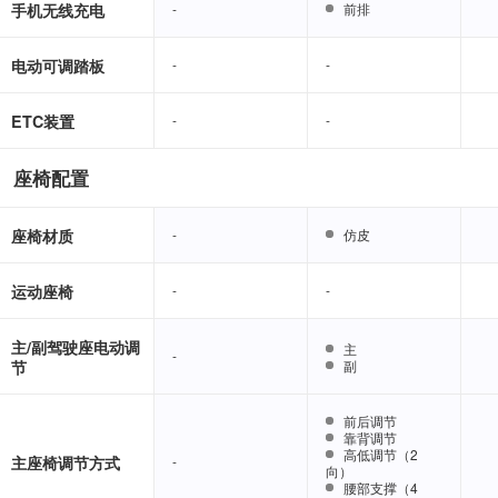
手机无线充电
-
-
前排
前排
电动可调踏板
-
-
-
-
ETC装置
-
-
-
-
座椅配置
座椅材质
-
-
仿皮
仿皮
运动座椅
-
-
-
-
主/副驾驶座电动调
主
主
-
-
节
副
副
前后调节
前后调节
靠背调节
靠背调节
高低调节（2
高低调节（2
主座椅调节方式
-
-
向）
向）
腰部支撑（4
腰部支撑（4