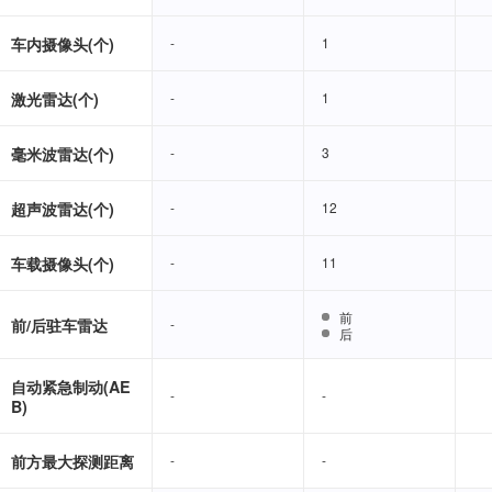
车内摄像头(个)
-
-
1
1
激光雷达(个)
-
-
1
1
毫米波雷达(个)
-
-
3
3
超声波雷达(个)
-
-
12
12
车载摄像头(个)
-
-
11
11
前
前
前/后驻车雷达
-
-
后
后
自动紧急制动(AE
-
-
-
-
B)
前方最大探测距离
-
-
-
-