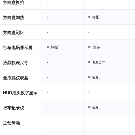
方向盘换挡
-
-
-
-
方向盘加热
-
-
标配
标配
方向盘记忆
-
-
-
-
行车电脑显示屏
标配
标配
彩色
彩色
液晶仪表尺寸
-
-
8.8英寸
8.8英寸
全液晶仪表盘
-
-
标配
标配
HUD抬头数字显示
-
-
-
-
行车记录仪
-
-
标配
标配
主动降噪
-
-
-
-