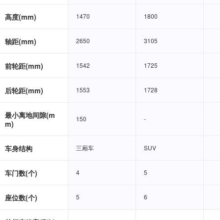
高度(mm)
1470
1470
1800
1800
轴距(mm)
2650
2650
3105
3105
前轮距(mm)
1542
1542
1725
1725
后轮距(mm)
1553
1553
1728
1728
最小离地间隙(m
150
150
-
-
m)
车身结构
三厢车
三厢车
SUV
SUV
车门数(个)
4
4
5
5
座位数(个)
5
5
6
6