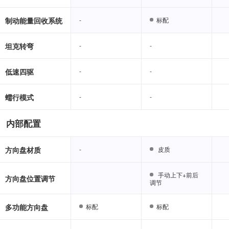
制动能量回收系统
-
-
标配
标配
坦克转弯
-
-
-
-
低速四驱
-
-
-
-
蠕行模式
-
-
-
-
内部配置
方向盘材质
-
-
皮质
皮质
手动上下+前后
手动上下+前后
方向盘位置调节
调节
调节
多功能方向盘
标配
标配
标配
标配