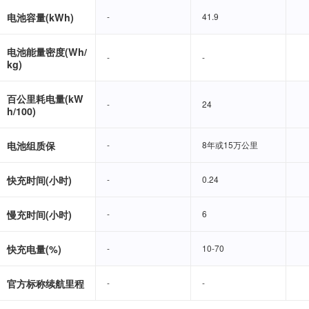
电池容量(kWh)
-
-
41.9
41.9
电池能量密度(Wh/
-
-
-
-
kg)
百公里耗电量(kW
-
-
24
24
h/100)
电池组质保
-
-
8年或15万公里
8年或15万公里
快充时间(小时)
-
-
0.24
0.24
慢充时间(小时)
-
-
6
6
快充电量(%)
-
-
10-70
10-70
官方标称续航里程
-
-
-
-