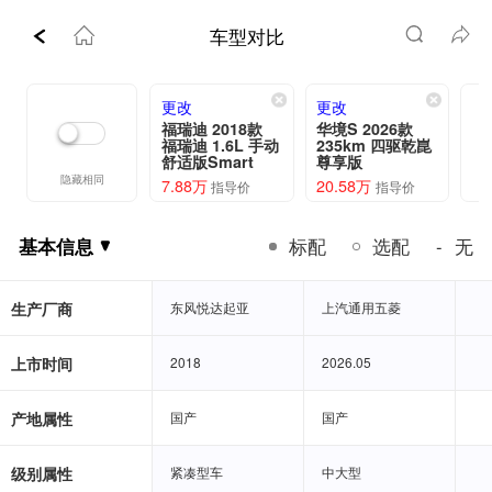
车型对比
更改
更改
福瑞迪 2018款
华境S 2026款
福瑞迪 1.6L 手动
235km 四驱乾崑
舒适版Smart
尊享版
隐藏相同
7.88万
20.58万
指导价
指导价
基本信息
标配
选配
无
-
基本信息
生产厂商
东风悦达起亚
东风悦达起亚
上汽通用五菱
上汽通用五菱
上市时间
2018
2018
2026.05
2026.05
产地属性
国产
国产
国产
国产
级别属性
紧凑型车
紧凑型车
中大型
中大型