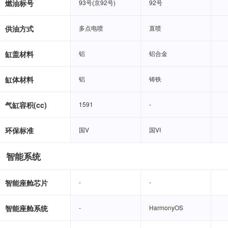
燃油标号
93号(京92号)
93号(京92号)
92号
92号
供油方式
多点电喷
多点电喷
直喷
直喷
缸盖材料
铝
铝
铝合金
铝合金
缸体材料
铝
铝
铸铁
铸铁
气缸容积(cc)
1591
1591
-
-
环保标准
国V
国V
国VI
国VI
智能系统
智能座舱芯片
-
-
-
-
智能座舱系统
-
-
HarmonyOS
HarmonyOS