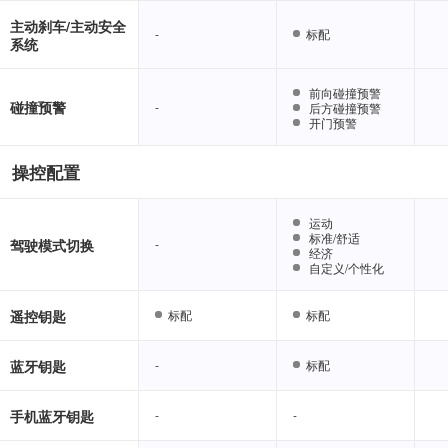
主动刹车/主动安全
-
-
标配
标配
系统
前向碰撞预警
前向碰撞预警
碰撞预警
-
-
后方碰撞预警
后方碰撞预警
开门预警
开门预警
操控配置
运动
运动
标准/舒适
标准/舒适
驾驶模式切换
-
-
经济
经济
自定义/个性化
自定义/个性化
遥控钥匙
标配
标配
标配
标配
蓝牙钥匙
-
-
标配
标配
手机蓝牙钥匙
-
-
-
-