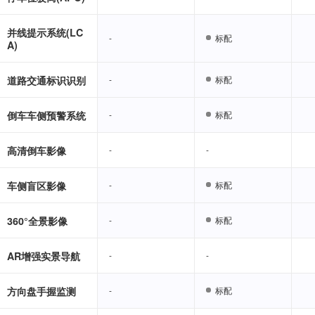
并线提示系统(LC
-
-
标配
标配
A)
道路交通标识识别
-
-
标配
标配
倒车车侧预警系统
-
-
标配
标配
高清倒车影像
-
-
-
-
车侧盲区影像
-
-
标配
标配
360°全景影像
-
-
标配
标配
AR增强实景导航
-
-
-
-
方向盘手握监测
-
-
标配
标配