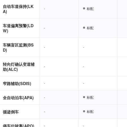
自动车道保持(LK
-
-
标配
标配
A)
车道偏离预警(LD
-
-
标配
标配
W)
车辆盲区监测(BS
-
-
-
-
D)
转向灯确认变道辅
-
-
-
-
助(ALC)
窄路辅助(SDIS)
-
-
-
-
全自动泊车(APA)
-
-
标配
标配
循迹倒车
-
-
标配
标配
停车位驶离(APO)
-
-
-
-