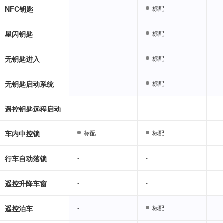
NFC钥匙
-
-
标配
标配
星闪钥匙
-
-
标配
标配
无钥匙进入
-
-
标配
标配
无钥匙启动系统
-
-
标配
标配
遥控钥匙远程启动
-
-
-
-
车内中控锁
标配
标配
标配
标配
行车自动落锁
-
-
-
-
遥控升降车窗
-
-
-
-
遥控泊车
-
-
标配
标配