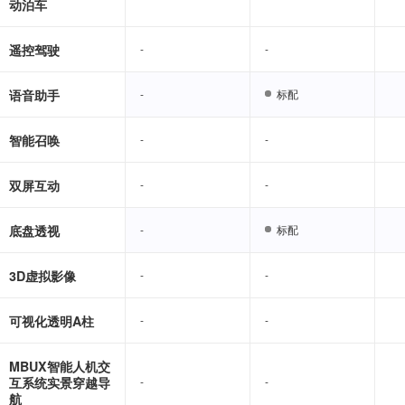
动泊车
遥控驾驶
-
-
-
-
语音助手
-
-
标配
标配
智能召唤
-
-
-
-
双屏互动
-
-
-
-
底盘透视
-
-
标配
标配
3D虚拟影像
-
-
-
-
可视化透明A柱
-
-
-
-
MBUX智能人机交
互系统实景穿越导
-
-
-
-
航