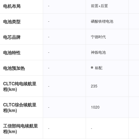
电机布局
-
-
前置+后置
前置+后置
电池类型
-
-
磷酸铁锂电池
磷酸铁锂电池
电芯品牌
-
-
宁德时代
宁德时代
电池特性
-
-
神炼电池
神炼电池
电池预加热
-
-
标配
标配
CLTC纯电续航里
-
-
235
235
程(km)
CLTC综合续航里
-
-
1020
1020
程(km)
工信部纯电续航里
-
-
-
-
程(km)