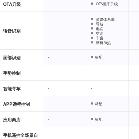
OTA升级
-
-
OTA整车升级
OTA整车升级
多媒体系统
多媒体系统
导航
导航
电话
电话
语音识别
-
-
空调
空调
车窗
车窗
座椅加热
座椅加热
面部识别
-
-
标配
标配
手势控制
-
-
-
-
智能寻车
-
-
-
-
APP远程控制
-
-
标配
标配
应用商店
-
-
标配
标配
手机遥控全场景自
-
-
-
-