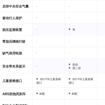
后排中央安全气囊
-
-
-
-
被动行人保护
-
-
-
-
胎压监测装置
-
-
有
有
零胎压继续行驶
-
-
-
-
缺气保用轮胎
-
-
-
-
前排
前排
安全带未系提示
-
-
第二排
第二排
ISO FIX儿童座椅
ISO FIX儿童座椅
ISO FIX儿童座椅
ISO FIX儿童座椅
儿童座椅接口
接口
接口
接口
接口
ABS防抱死刹车
标配
标配
标配
标配