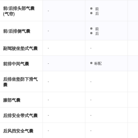
前/后排头部气囊
前
前
-
-
(气帘)
后
后
前
前
前/后排侧气囊
-
-
后
后
副驾驶坐垫式气囊
-
-
-
-
前排中间气囊
-
-
标配
标配
后排坐垫防下滑气
-
-
-
-
囊
膝部气囊
-
-
-
-
后排安全带式气囊
-
-
-
-
后风挡安全气囊
-
-
-
-