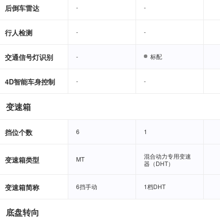
后倒车雷达
-
-
-
-
行人检测
-
-
-
-
交通信号灯识别
-
-
标配
标配
4D智能车身控制
-
-
-
-
变速箱
挡位个数
6
6
1
1
混合动力专用变速
混合动力专用变速
变速箱类型
MT
MT
器（DHT）
器（DHT）
变速箱简称
6挡手动
6挡手动
1档DHT
1档DHT
底盘转向