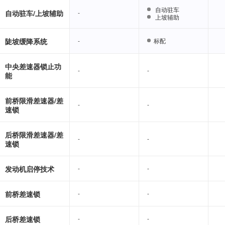
自动驻车
自动驻车
自动驻车/上坡辅助
-
-
上坡辅助
上坡辅助
陡坡缓降系统
-
-
标配
标配
中央差速器锁止功
-
-
-
-
能
前桥限滑差速器/差
-
-
-
-
速锁
后桥限滑差速器/差
-
-
-
-
速锁
发动机启停技术
-
-
-
-
前桥差速锁
-
-
-
-
后桥差速锁
-
-
-
-