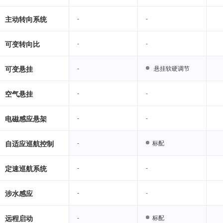
主动转向系统
-
-
-
-
可变转向比
-
-
-
-
可变悬挂
-
-
悬挂软硬调节
悬挂软硬调节
空气悬挂
-
-
-
-
电磁感应悬架
-
-
-
-
自适应巡航控制
-
-
标配
标配
定速巡航系统
-
-
-
-
涉水感应
-
-
-
-
远程启动
-
-
标配
标配