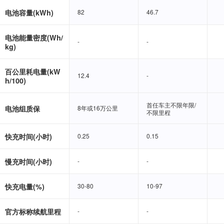
电池容量(kWh)
82
82
46.7
46.7
电池能量密度(Wh/
-
-
-
-
kg)
百公里耗电量(kW
12.4
12.4
-
-
h/100)
首任车主不限年限/
首任车主不限年限/
电池组质保
8年或16万公里
8年或16万公里
不限里程
不限里程
快充时间(小时)
0.25
0.25
0.15
0.15
慢充时间(小时)
-
-
-
-
快充电量(%)
30-80
30-80
10-97
10-97
官方标称续航里程
-
-
-
-