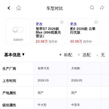
车型对比
更改
更改
智界S7 2026款
豹5 2026款 云辇
Max (896线激光
闪充版
雷达）
隐藏相同
23.98万
30.58万
指导价
指导价
基本信息
标配
选配
无
-
基本信息
生产厂商
智界汽车
智界汽车
方程豹
方程豹
上市时间
2026.03
2026.03
2026.05
2026.05
产地属性
国产
国产
国产
国产
级别属性
中大型
中大型
中型车
中型车