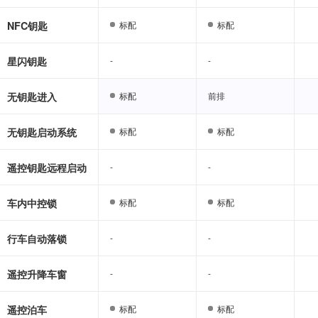
NFC钥匙
标配
标配
标配
标配
星闪钥匙
-
-
-
-
无钥匙进入
标配
标配
前排
前排
无钥匙启动系统
标配
标配
标配
标配
遥控钥匙远程启动
-
-
-
-
车内中控锁
标配
标配
标配
标配
行车自动落锁
-
-
-
-
遥控升降车窗
-
-
-
-
遥控泊车
标配
标配
标配
标配