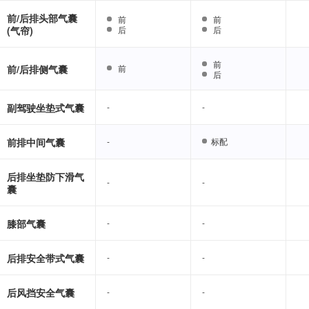
前/后排头部气囊
前
前
前
前
(气帘)
后
后
后
后
前
前
前/后排侧气囊
前
前
后
后
副驾驶坐垫式气囊
-
-
-
-
前排中间气囊
-
-
标配
标配
后排坐垫防下滑气
-
-
-
-
囊
膝部气囊
-
-
-
-
后排安全带式气囊
-
-
-
-
后风挡安全气囊
-
-
-
-