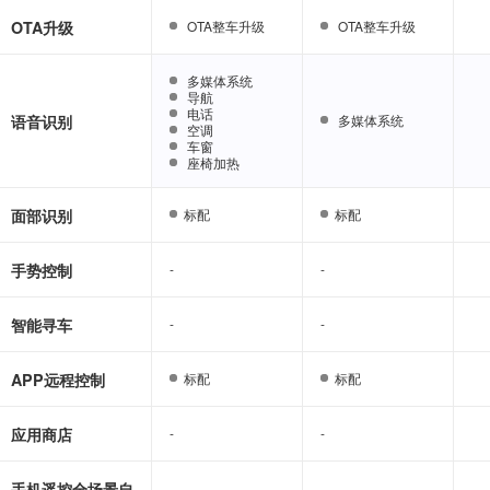
OTA升级
OTA整车升级
OTA整车升级
OTA整车升级
OTA整车升级
多媒体系统
多媒体系统
导航
导航
电话
电话
语音识别
多媒体系统
多媒体系统
空调
空调
车窗
车窗
座椅加热
座椅加热
面部识别
标配
标配
标配
标配
手势控制
-
-
-
-
智能寻车
-
-
-
-
APP远程控制
标配
标配
标配
标配
应用商店
-
-
-
-
手机遥控全场景自