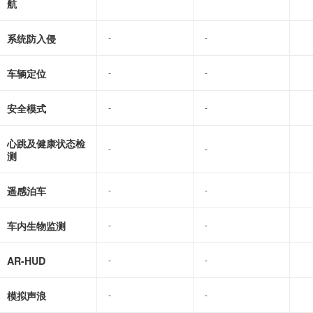
航
系统防入侵
-
-
-
-
车辆定位
-
-
-
-
安全模式
-
-
-
-
心跳及健康状态检
-
-
-
-
测
遥感泊车
-
-
-
-
车内生物监测
-
-
-
-
AR-HUD
-
-
-
-
模拟声浪
-
-
-
-