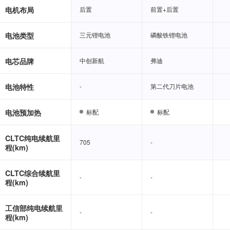
电机布局
后置
后置
前置+后置
前置+后置
电池类型
三元锂电池
三元锂电池
磷酸铁锂电池
磷酸铁锂电池
电芯品牌
中创新航
中创新航
弗迪
弗迪
电池特性
-
-
第二代刀片电池
第二代刀片电池
电池预加热
标配
标配
标配
标配
CLTC纯电续航里
705
705
-
-
程(km)
CLTC综合续航里
-
-
-
-
程(km)
工信部纯电续航里
-
-
-
-
程(km)