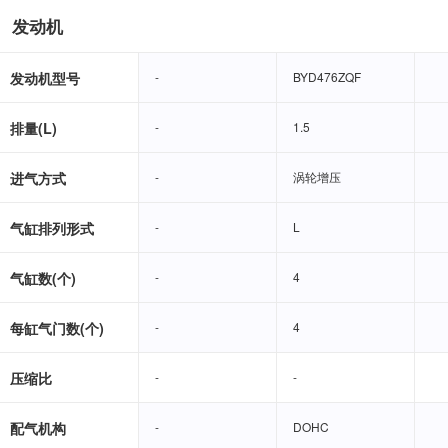
发动机
发动机型号
-
-
BYD476ZQF
BYD476ZQF
排量(L)
-
-
1.5
1.5
进气方式
-
-
涡轮增压
涡轮增压
气缸排列形式
-
-
L
L
气缸数(个)
-
-
4
4
每缸气门数(个)
-
-
4
4
压缩比
-
-
-
-
配气机构
-
-
DOHC
DOHC