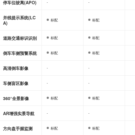
停车位驶离(APO)
-
-
-
-
并线提示系统(LC
标配
标配
标配
标配
A)
道路交通标识识别
标配
标配
标配
标配
倒车车侧预警系统
标配
标配
标配
标配
高清倒车影像
-
-
-
-
车侧盲区影像
-
-
-
-
360°全景影像
标配
标配
标配
标配
AR增强实景导航
-
-
-
-
方向盘手握监测
标配
标配
标配
标配