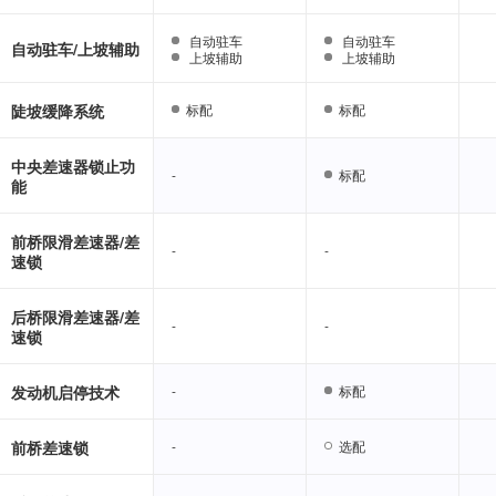
自动驻车
自动驻车
自动驻车
自动驻车
自动驻车/上坡辅助
上坡辅助
上坡辅助
上坡辅助
上坡辅助
陡坡缓降系统
标配
标配
标配
标配
中央差速器锁止功
-
-
标配
标配
能
前桥限滑差速器/差
-
-
-
-
速锁
后桥限滑差速器/差
-
-
-
-
速锁
发动机启停技术
-
-
标配
标配
前桥差速锁
-
-
选配
选配