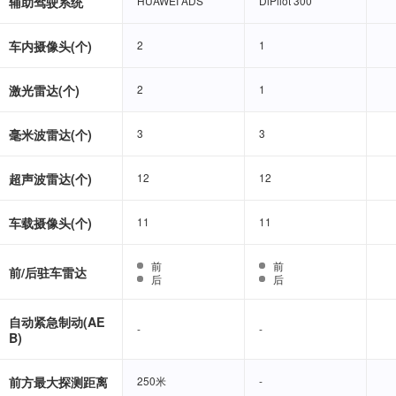
辅助驾驶系统
HUAWEI ADS
HUAWEI ADS
DiPilot 300
DiPilot 300
车内摄像头(个)
2
2
1
1
激光雷达(个)
2
2
1
1
毫米波雷达(个)
3
3
3
3
超声波雷达(个)
12
12
12
12
车载摄像头(个)
11
11
11
11
前
前
前
前
前/后驻车雷达
后
后
后
后
自动紧急制动(AE
-
-
-
-
B)
前方最大探测距离
250米
250米
-
-