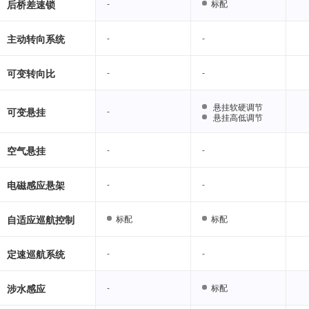
后桥差速锁
-
-
标配
标配
主动转向系统
-
-
-
-
可变转向比
-
-
-
-
悬挂软硬调节
悬挂软硬调节
可变悬挂
-
-
悬挂高低调节
悬挂高低调节
空气悬挂
-
-
-
-
电磁感应悬架
-
-
-
-
自适应巡航控制
标配
标配
标配
标配
定速巡航系统
-
-
-
-
涉水感应
-
-
标配
标配