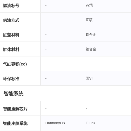
燃油标号
-
-
92号
92号
供油方式
-
-
直喷
直喷
缸盖材料
-
-
铝合金
铝合金
缸体材料
-
-
铝合金
铝合金
气缸容积(cc)
-
-
-
-
环保标准
-
-
国VI
国VI
智能系统
智能座舱芯片
-
-
-
-
智能座舱系统
HarmonyOS
HarmonyOS
FiLink
FiLink