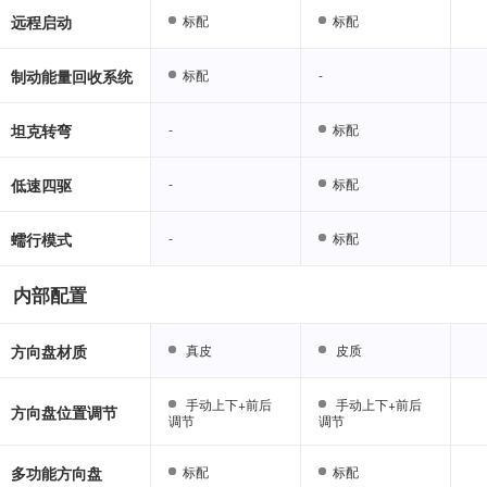
远程启动
标配
标配
标配
标配
制动能量回收系统
标配
标配
-
-
坦克转弯
-
-
标配
标配
低速四驱
-
-
标配
标配
蠕行模式
-
-
标配
标配
内部配置
方向盘材质
真皮
真皮
皮质
皮质
手动上下+前后
手动上下+前后
手动上下+前后
手动上下+前后
方向盘位置调节
调节
调节
调节
调节
多功能方向盘
标配
标配
标配
标配