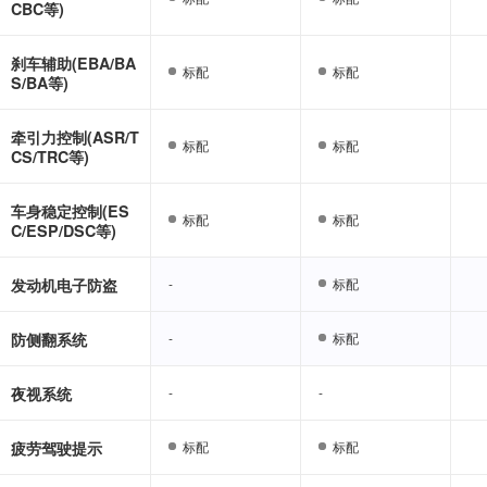
CBC等)
刹车辅助(EBA/BA
标配
标配
标配
标配
S/BA等)
牵引力控制(ASR/T
标配
标配
标配
标配
CS/TRC等)
车身稳定控制(ES
标配
标配
标配
标配
C/ESP/DSC等)
发动机电子防盗
-
-
标配
标配
防侧翻系统
-
-
标配
标配
夜视系统
-
-
-
-
疲劳驾驶提示
标配
标配
标配
标配