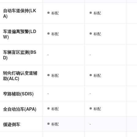
自动车道保持(LK
标配
标配
标配
标配
A)
车道偏离预警(LD
标配
标配
标配
标配
W)
车辆盲区监测(BS
-
-
-
-
D)
转向灯确认变道辅
标配
标配
标配
标配
助(ALC)
窄路辅助(SDIS)
-
-
-
-
全自动泊车(APA)
标配
标配
标配
标配
循迹倒车
标配
标配
-
-