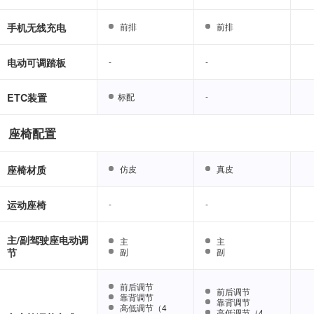
手机无线充电
前排
前排
前排
前排
电动可调踏板
-
-
-
-
ETC装置
标配
标配
-
-
座椅配置
座椅材质
仿皮
仿皮
真皮
真皮
运动座椅
-
-
-
-
主/副驾驶座电动调
主
主
主
主
节
副
副
副
副
前后调节
前后调节
前后调节
前后调节
靠背调节
靠背调节
靠背调节
靠背调节
高低调节（4
高低调节（4
高低调节（4
高低调节（4