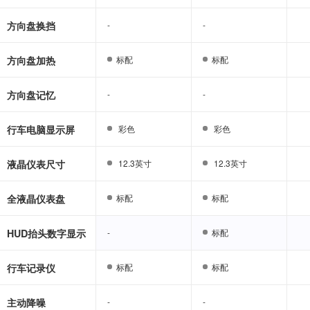
方向盘换挡
-
-
-
-
方向盘加热
标配
标配
标配
标配
方向盘记忆
-
-
-
-
行车电脑显示屏
彩色
彩色
彩色
彩色
液晶仪表尺寸
12.3英寸
12.3英寸
12.3英寸
12.3英寸
全液晶仪表盘
标配
标配
标配
标配
HUD抬头数字显示
-
-
标配
标配
行车记录仪
标配
标配
标配
标配
主动降噪
-
-
-
-