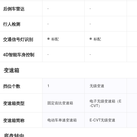
后倒车雷达
-
-
-
-
行人检测
-
-
-
-
交通信号灯识别
标配
标配
标配
标配
4D智能车身控制
-
-
-
-
变速箱
挡位个数
1
1
无级变速
无级变速
电子无级变速箱（E
电子无级变速箱（E
变速箱类型
固定齿比变速箱
固定齿比变速箱
-CVT）
-CVT）
变速箱简称
电动车单速变速箱
电动车单速变速箱
E-CVT无级变速
E-CVT无级变速
底盘转向