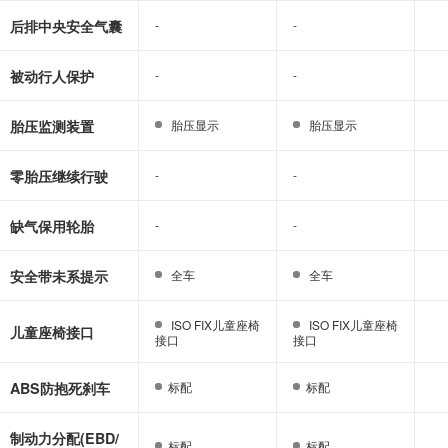
后排中央安全气囊
-
-
-
-
被动行人保护
-
-
-
-
胎压监测装置
胎压显示
胎压显示
胎压显示
胎压显示
零胎压继续行驶
-
-
-
-
缺气保用轮胎
-
-
-
-
安全带未系提示
全车
全车
全车
全车
ISO FIX儿童座椅
ISO FIX儿童座椅
ISO FIX儿童座椅
ISO FIX儿童座椅
儿童座椅接口
接口
接口
接口
接口
ABS防抱死刹车
标配
标配
标配
标配
制动力分配(EBD/
标配
标配
标配
标配