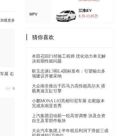
江淮iEV
MPV
8.35-15.85万
击加载更多
猜你喜欢
本田召回F1经验工程师 优化动力单元解
决前期性能问题
靳玉志谈L3和L4国标发布：引望输出多
尼车展 右
项建议并被采纳
大众南非推出千匹马力高性能高尔夫 搭
0
载奥迪五缸引擎
小鹏MONA L03亮相印尼车展 右舵版本
完成东南亚首秀
上汽集团启动新一轮高管调整 涉及合资
自主及零部件板块
大众汽车集团上半年税后利润下滑超三成
拟裁减约5万岗位