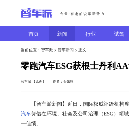
专业·有趣的说车新势力
首页
新闻
行业
试驾
当前位置：
智车派
>
智车新闻
> 正文
零跑汽车ESG获根士丹利A
智车派 【原创】
作者：石张钰
【智车派新闻】近日，国际权威评级机构摩根士
汽车
凭借在环境、社会及公司治理（ESG）领域
一佳绩。