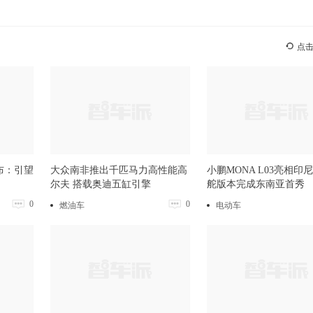
点
布：引望
大众南非推出千匹马力高性能高
小鹏MONA L03亮相印
尔夫 搭载奥迪五缸引擎
舵版本完成东南亚首秀
0
0
燃油车
电动车