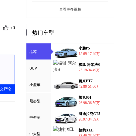
查看更多视频
+0
热门车型
小鹏P5
推荐
15.69-17.49万
极狐 阿尔法S
SUV
25.19-34.49万
蔚来ET7
小型车
42.80-51.60万
交评论
极氪001
紧凑型
26.98-36.50万
凯迪拉克CT5
中型车
28.97-34.59万
捷豹XEL
中大型
33.46-33.46万