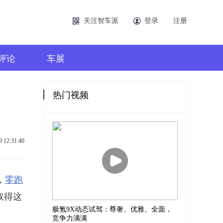
关注智车派
登录
注册
评论
车展
热门视频
9 12:31:40
，
零跑
取得这
极氪9X动态试驾：尊奢、优雅、全面，
竞争力满满