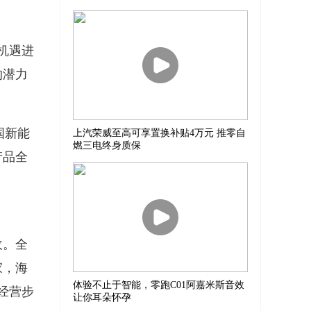
机遇进
的潜力
国新能
上汽荣威至高可享置换补贴4万元 推零自
燃三电终身质保
产品全
收。全
家，海
体验不止于智能，零跑C01阿嘉米斯音效
经营步
让你耳朵怀孕