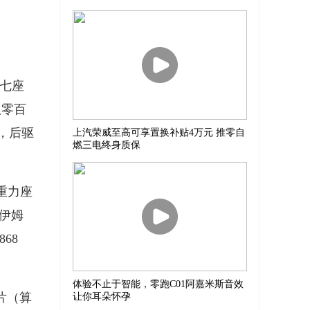
，七座
版零百
m，后驱
上汽荣威至高可享置换补贴4万元 推零自
燃三电终身质保
重力座
供伊姆
68
体验不止于智能，零跑C01阿嘉米斯音效
片（算
让你耳朵怀孕