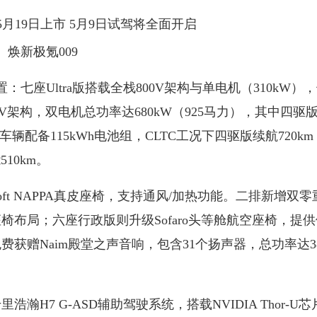
焕新极氪009
座Ultra版搭载全栈800V架构与单电机（310kW）
900V架构，双电机总功率达680kW（925马力），其中四驱
，车辆配备115kWh电池组，CLTC工况下四驱版续航720k
10km。
 NAPPA真皮座椅，支持通风/加热功能。二排新增双零
椅布局；六座行政版则升级Sofaro头等舱航空座椅，提
赠Naim殿堂之声音响，包含31个扬声器，总功率达38
 G-ASD辅助驾驶系统，搭载NVIDIA Thor-U芯