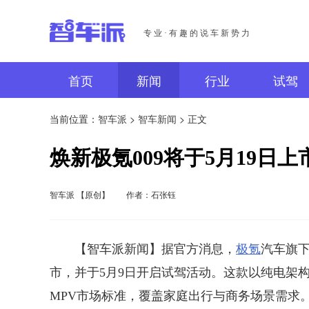
专业·有趣的说车新势力
首页
新闻
行业
试驾
当前位置：
智车派
>
智车新闻
> 正文
焕新极氪009将于5月19日上
智车派 【原创】
作者：石张钰
【智车派新闻】据官方消息，
极氪
汽车旗下
市，并于5月9日开启试驾活动。这款以纯电架
MPV市场标准，覆盖家庭出行与商务场景需求