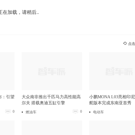
正在加载，请稍后..
点
布：引望
大众南非推出千匹马力高性能高
小鹏MONA L03亮相印
尔夫 搭载奥迪五缸引擎
舵版本完成东南亚首秀
0
0
燃油车
电动车