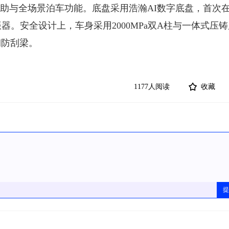
领航辅助与全场景泊车功能。底盘采用浩瀚AI数字底盘，首次在
器。安全设计上，车身采用2000MPa双A柱与一体式压
钢防刮梁。
1177人阅读
收藏
提