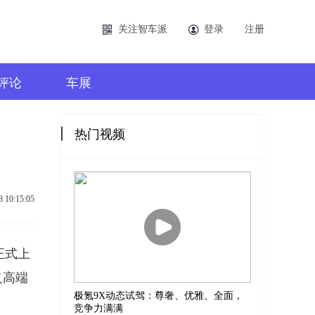
关注智车派
登录
注册
评论
车展
热门视频
8 10:15:05
正式上
义高端
极氪9X动态试驾：尊奢、优雅、全面，
竞争力满满