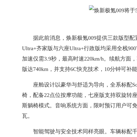
据此前消息，焕新极氪009提供三款版型配置：七
Ultra+齐家版与六座Ultra+行政版均采用全栈
加速仅需3.9秒，最高时速220km/h。续航方面
版达740km，并支持6C快充技术，10分钟可补能5
座舱设计以豪华与舒适为导向，全系标配Soft
椅，配备22点位按摩功能，七座版支持双旋转座
斯躺椅模式。音响系统方面，限时预订用户可免费获
瓦。
智能驾驶与安全技术同样亮眼。车辆标配千里浩瀚H7