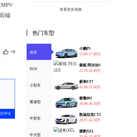
MPV
查看更多视频
铸后端
热门车型
小鹏P5
推荐
+0
15.69-17.49万
极狐 阿尔法S
SUV
25.19-34.49万
蔚来ET7
小型车
42.80-51.60万
极氪001
紧凑型
26.98-36.50万
交评论
凯迪拉克CT5
中型车
28.97-34.59万
捷豹XEL
中大型
33.46-33.46万