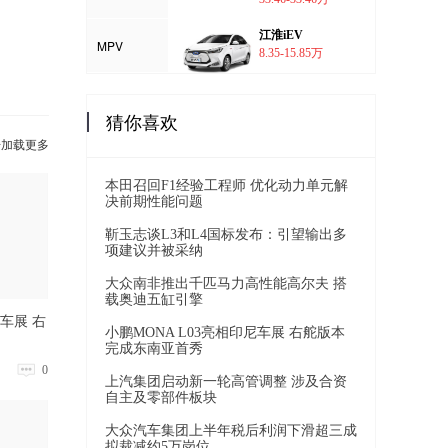
江淮iEV
MPV
8.35-15.85万
猜你喜欢
击加载更多
本田召回F1经验工程师 优化动力单元解
决前期性能问题
靳玉志谈L3和L4国标发布：引望输出多
项建议并被采纳
大众南非推出千匹马力高性能高尔夫 搭
载奥迪五缸引擎
尼车展 右
小鹏MONA L03亮相印尼车展 右舵版本
完成东南亚首秀
0
上汽集团启动新一轮高管调整 涉及合资
自主及零部件板块
大众汽车集团上半年税后利润下滑超三成
拟裁减约5万岗位