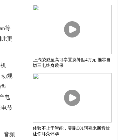
n等
因此更
上汽荣威至高可享置换补贴4万元 推零自
手机
燃三电终身质保
自动规
类型
日产电
充电节
体验不止于智能，零跑C01阿嘉米斯音效
、音频
让你耳朵怀孕