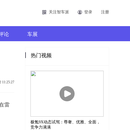
关注智车派
登录
注册
评论
车展
热门视频
2 11:25:27
次在雷
极氪9X动态试驾：尊奢、优雅、全面，
竞争力满满