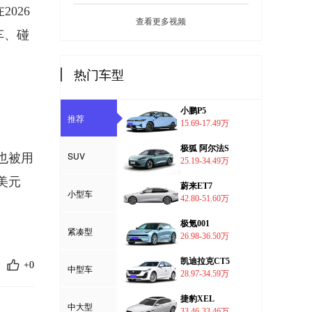
026
查看更多视频
车、碰
热门车型
小鹏P5
推荐
15.69-17.49万
极狐 阿尔法S
SUV
池也被用
25.19-34.49万
美元
蔚来ET7
小型车
42.80-51.60万
极氪001
紧凑型
26.98-36.50万
凯迪拉克CT5
+0
中型车
28.97-34.59万
捷豹XEL
中大型
33.46-33.46万