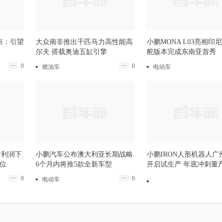
布：引望
大众南非推出千匹马力高性能高
小鹏MONA L03亮相印
尔夫 搭载奥迪五缸引擎
舵版本完成东南亚首秀
0
0
燃油车
电动车
后利润下
小鹏汽车公布澳大利亚长期战略
小鹏IRON人形机器人广
岗位
6个月内将推5款全新车型
开启试生产 年底冲刺量
0
0
电动车