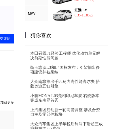
江淮iEV
MPV
8.35-15.85万
猜你喜欢
交评论
本田召回F1经验工程师 优化动力单元解
决前期性能问题
靳玉志谈L3和L4国标发布：引望输出多
项建议并被采纳
大众南非推出千匹马力高性能高尔夫 搭
载奥迪五缸引擎
小鹏MONA L03亮相印尼车展 右舵版本
完成东南亚首秀
击加载更多
上汽集团启动新一轮高管调整 涉及合资
自主及零部件板块
大众汽车集团上半年税后利润下滑超三成
拟裁减约5万岗位