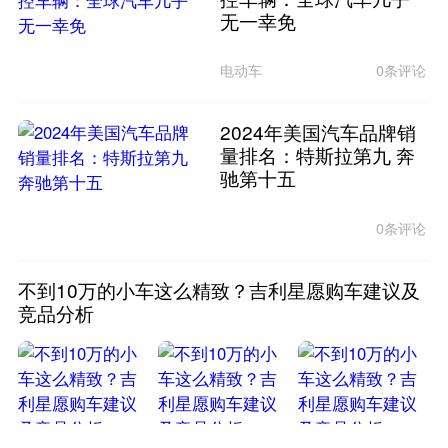
无一幸免
电动车
0条评论
2024年美国汽车品牌销
量排名：特斯拉第九 奔
驰第十五
0条评论
不到10万的小车这么精致？吉利星愿购车建议及
竞品分析