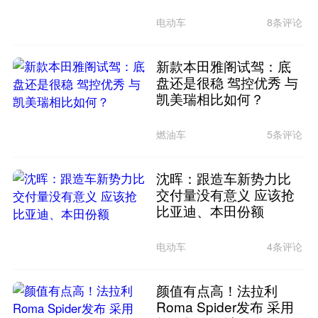
电动车
8条评论
新款本田雅阁试驾：底
盘还是很稳 驾控优秀 与
凯美瑞相比如何？
燃油车
5条评论
沈晖：跟造车新势力比
交付量没有意义 应该抢
比亚迪、本田份额
电动车
4条评论
颜值有点高！法拉利
Roma Spider发布 采用