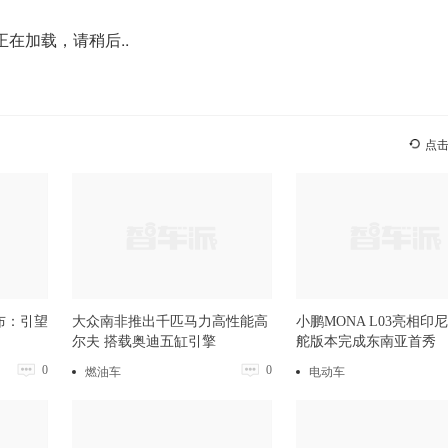
正在加载，请稍后..
点
布：引望
大众南非推出千匹马力高性能高
小鹏MONA L03亮相印
尔夫 搭载奥迪五缸引擎
舵版本完成东南亚首秀
0
0
燃油车
电动车