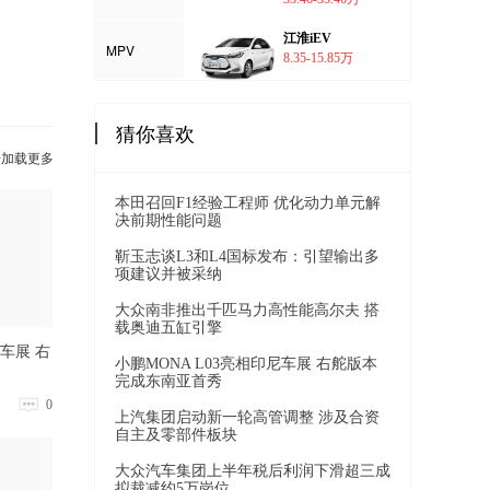
江淮iEV
MPV
8.35-15.85万
猜你喜欢
击加载更多
本田召回F1经验工程师 优化动力单元解
决前期性能问题
靳玉志谈L3和L4国标发布：引望输出多
项建议并被采纳
大众南非推出千匹马力高性能高尔夫 搭
载奥迪五缸引擎
尼车展 右
小鹏MONA L03亮相印尼车展 右舵版本
完成东南亚首秀
0
上汽集团启动新一轮高管调整 涉及合资
自主及零部件板块
大众汽车集团上半年税后利润下滑超三成
拟裁减约5万岗位