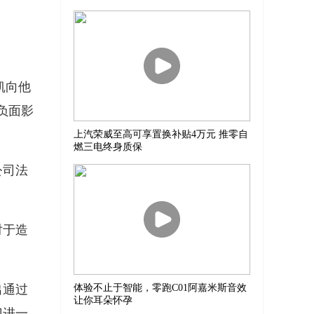
凯向他
负面影
上汽荣威至高可享置换补贴4万元 推零自
燃三电终身质保
公司法
。
对于造
出通过
体验不止于智能，零跑C01阿嘉米斯音效
让你耳朵怀孕
门进一