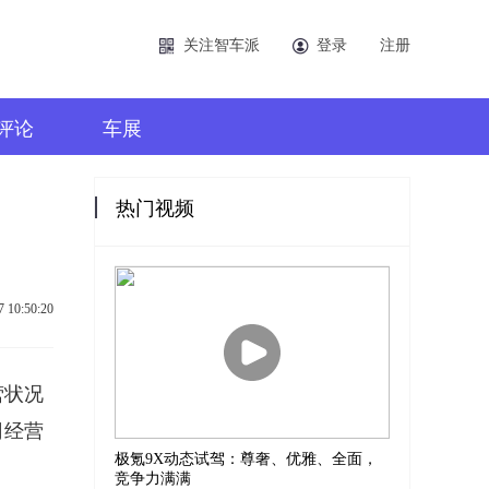
关注智车派
登录
注册
评论
车展
热门视频
7 10:50:20
营状况
司经营
极氪9X动态试驾：尊奢、优雅、全面，
竞争力满满