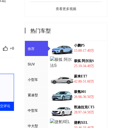
查看更多视频
热门车型
小鹏P5
推荐
+0
15.69-17.49万
极狐 阿尔法S
SUV
25.19-34.49万
蔚来ET7
小型车
42.80-51.60万
极氪001
紧凑型
26.98-36.50万
交评论
凯迪拉克CT5
中型车
28.97-34.59万
捷豹XEL
中大型
33.46-33.46万