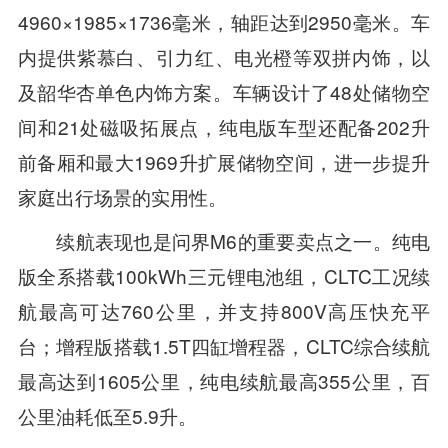
4960×1985×1736毫米，轴距达到2950毫米。车
内提供紫慕白、引力红、电光橙等双拼内饰，以
及韶华杏单色内饰方案。车辆设计了48处储物空
间和21处磁吸拓展点，纯电版车型还配备202升
前备厢和最大1969升扩展储物空间，进一步提升
家庭出行场景的实用性。
续航表现也是问界M6的重要卖点之一。纯电
版全系搭载100kWh三元锂电池组，CLTC工况续
航最高可达760公里，并支持800V高压快充平
台；增程版搭载1.5T四缸增程器，CLTC综合续航
最高达到1605公里，纯电续航最高355公里，百
公里油耗低至5.9升。