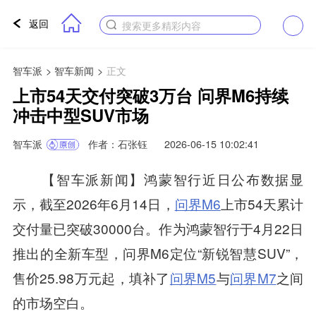
返回
搜索更多精彩内容
智车派
>
智车新闻
>
正文
上市54天交付突破3万台 问界M6持续
冲击中型SUV市场
智车派
作者：石张钰
2026-06-15 10:02:41
【智车派新闻】鸿蒙智行近日公布数据显
示，截至2026年6月14日，
问界M6
上市54天累计
交付量已突破30000台。作为鸿蒙智行于4月22日
推出的全新车型，问界M6定位“新锐智慧SUV”，
售价25.98万元起，填补了
问界M5
与
问界M7
之间
的市场空白。