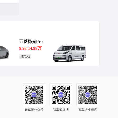
五菱扬光Pro
量预期
9.98-14.98万
纯电动
13万辆
智车派公众号
智车派微博
智车派小程序