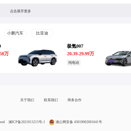
点击展开更多
小鹏汽车
比亚迪
0
极氪007
遭遇市场
丰田高管批加州排放新规：强行
丰田下调今年全球汽车销
推动几乎不可能实现
1095万辆调整至1085万
.58万
20.39-29.99万
纯电动
关于我们
联系我们
商务合作
力
大对电池
丰田章男再谈电动汽车转型：将
广汽丰田/一汽丰田召回超
工厂
导致日本人大量失业
汽车 车辆制动存在问题
ved
湘ICP备2021013215号-1
湘公网安备 43019002001641号