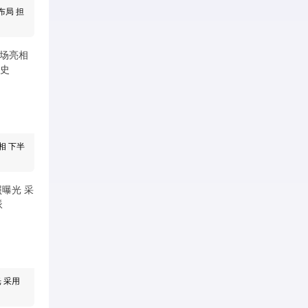
布局 担
相 下半
光 采用