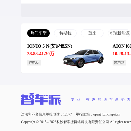
热门车型
特斯拉
蔚来
奇瑞新能源
IONIQ 5 N(艾尼氪5N)
AION i6
10月澳大利亚汽车销量排行公
丰田、本田等跨国车企
布：丰田RAV4荣放第一
寒冬 三季度净利润腰斩
38.88-41.30万
10.28-13
纯电动
纯电动
专业·有趣的说车新势
丰田FT-Se量产版预计2027年发布
丰田汽车计划在美国加
提供纯电和燃油版本
的投资 并考虑增设新
违法和不良信息举报电话：12377
举报邮箱：open@zhichepai.cn
Copyright © 2015 -
2026长沙智车派网络科技有限责任公司.All rights reser