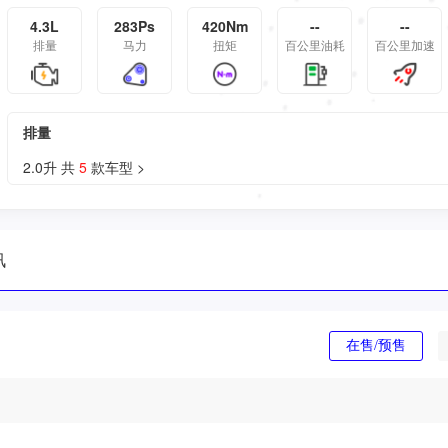
4.3L
283Ps
420Nm
--
--
排量
马力
扭矩
百公里油耗
百公里加速
排量
2.0升 共
5
款车型 >
讯
在售/预售