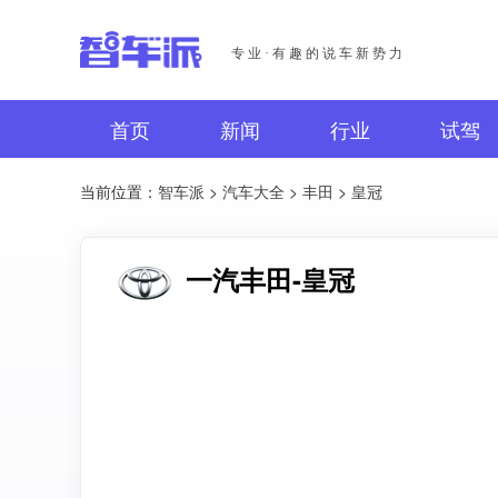
专业·有趣的说车新势力
首页
新闻
行业
试驾
当前位置：
智车派
>
汽车大全
>
丰田
> 皇冠
一汽丰田-皇冠