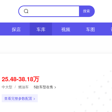
搜索
探店
车库
视频
车图
25.48-38.18万
中大型
/
燃油车
5款车型在售 >
查看完整参数配置 >