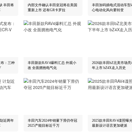
缺 丰田将
内部文件确认丰田皇冠将在美国
丰田加码插电式混动车型
车
重新上市 还有GR卡罗拉
心电动化风向要转变
发布：三种
丰田新款RAV4爆料汇总 外观小
2026款丰田bZ北美市场亮
V
改 全面拥抱电气化
年上市 bZ4X走入历史
计划近两年
丰田汽车2024年销量下滑仍夺冠
2025款丰田RAV4谍照曝
汽车
2025产能目标近千万
最新设计语言更加硬派