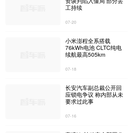
资谈判陷入僵局 部分罢
工持续
07-20
小米澎程全系搭载
76kWh电池 CLTC纯电
续航最高505km
07-18
长安汽车副总裁公开回
应锁电争议 称内部从未
要求过此事
07-16