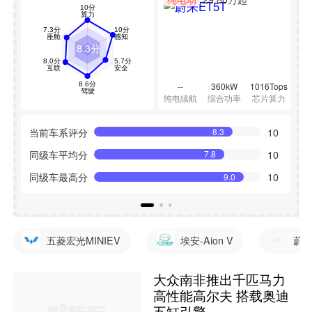
8.3分
--
360kW
1016Tops
纯电续航
综合功率
芯片算力
当前车系评分
10
当
8.3
同级车平均分
10
同
7.8
同级车最高分
10
同
9.0
五菱宏光MINIEV
埃安-Aion V
蔚来
大众南非推出千匹马力
高性能高尔夫 搭载奥迪
五缸引擎