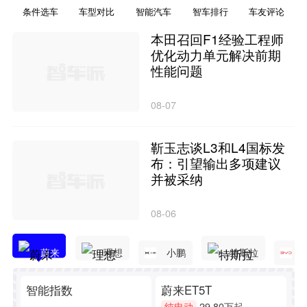
条件选车
车型对比
智能汽车
智车排行
车友评论
本田召回F1经验工程师
优化动力单元解决前期
性能问题
08-07
靳玉志谈L3和L4国标发
布：引望输出多项建议
并被采纳
08-06
小鹏
蔚来
理想
特斯拉
智能指数
蔚来ET5T
智
29.80万起
纯电动