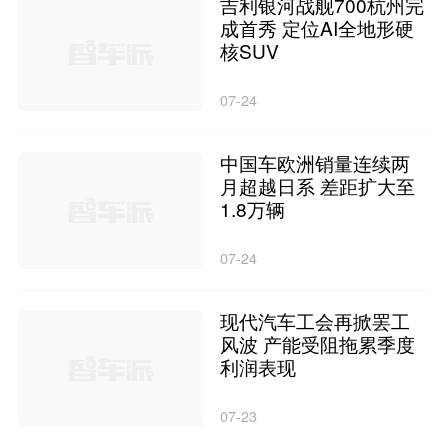
吉利银河战舰700杭州完
成首秀 定位AI全地形硬
核SUV
07-24
中国车欧洲销量连续两
月超越日系 差距扩大至
1.8万辆
07-24
现代汽车工会再掀罢工
风波 产能受阻拖累季度
利润表现
07-23