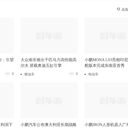
点
布：引望
大众南非推出千匹马力高性能高
小鹏MONA L03亮相印
尔夫 搭载奥迪五缸引擎
舵版本完成东南亚首秀
0
0
燃油车
电动车
后利润下
小鹏汽车公布澳大利亚长期战略
小鹏IRON人形机器人广