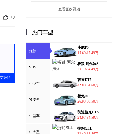
查看更多视频
+0
热门车型
小鹏P5
推荐
15.69-17.49万
极狐 阿尔法S
SUV
25.19-34.49万
交评论
蔚来ET7
小型车
42.80-51.60万
极氪001
紧凑型
26.98-36.50万
凯迪拉克CT5
中型车
28.97-34.59万
捷豹XEL
中大型
33.46-33.46万