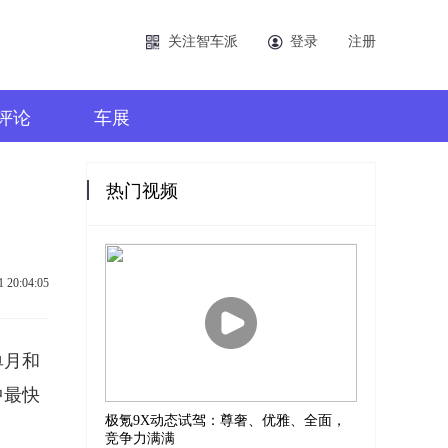
关注智车派
登录
注册
评论
车展
热门视频
1 20:04:05
单月和
中最快
极氪9X动态试驾：尊奢、优雅、全面，
竞争力满满