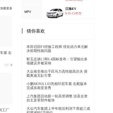
击加载更多
江淮iEV
MPV
8.35-15.85万
猜你喜欢
本田召回F1经验工程师 优化动力单元解
决前期性能问题
尼车展 右
靳玉志谈L3和L4国标发布：引望输出多
项建议并被采纳
0
大众南非推出千匹马力高性能高尔夫 搭
载奥迪五缸引擎
小鹏MONA L03亮相印尼车展 右舵版本
完成东南亚首秀
上汽集团启动新一轮高管调整 涉及合资
自主及零部件板块
大众汽车集团上半年税后利润下滑超三成
州工厂
拟裁减约5万岗位