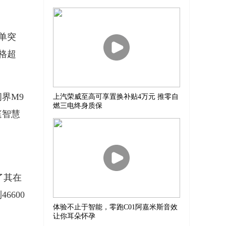
单突
价格超
界M9
上汽荣威至高可享置换补贴4万元 推零自
燃三电终身质保
庭智慧
了其在
600
体验不止于智能，零跑C01阿嘉米斯音效
让你耳朵怀孕