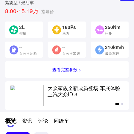
紧凑型 / 燃油车
8.00-15.19万
指导价
2L
160Ps
250Nm
排量
马力
扭矩
--
--
210km/h
百公里油耗
百公里加速
最高车速
查看完整参数 >
新款
大众家族全新成员登场 车展体验
上汽大众ID.3
概览
资讯
评论
同级车