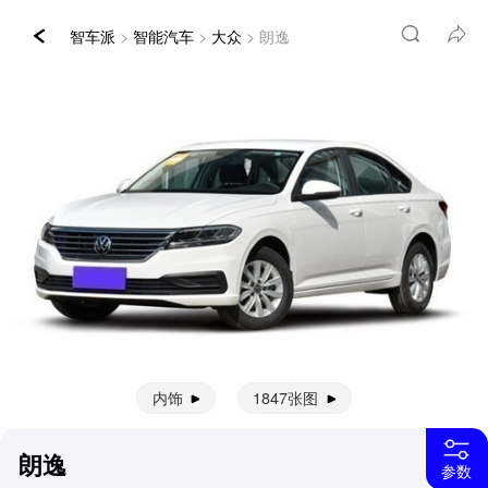
智车派
>
智能汽车
>
大众
> 朗逸
内饰
1847张图
朗逸
参数