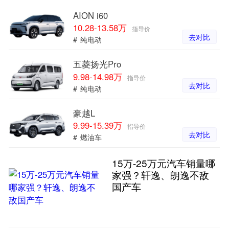
AION i60
10.28-13.58万
指导价
去对比
#
纯电动
五菱扬光Pro
9.98-14.98万
指导价
去对比
#
纯电动
豪越L
9.99-15.39万
指导价
去对比
#
燃油车
15万-25万元汽车销量哪
家强？轩逸、朗逸不敌
国产车