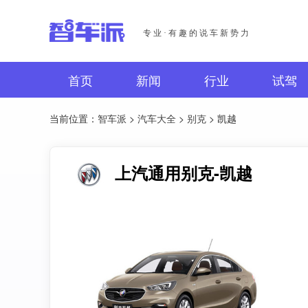
专业·有趣的说车新势力
首页
新闻
行业
试驾
当前位置：
智车派
>
汽车大全
>
别克
> 凯越
上汽通用别克-凯越