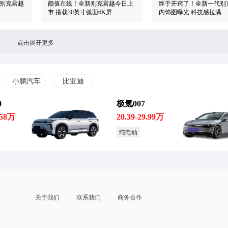
代别克君越
颜值在线！全新别克君越今日上
终于开窍了！全新一代别
市 搭载30英寸弧面6K屏
内饰图曝光 科技感拉满
点击展开更多
小鹏汽车
比亚迪
0
极氪007
君越曝光
中国首发！别克首款奥特能平台
别克世纪12月中旬开启交
电动汽车年底将亮相国内
新车正进行最后准备工作
.58万
20.39-29.99万
纯电动
关于我们
联系我们
商务合作
力
V世纪
别克即将推出新款纯电跨界SUV
售价15.29万-17.89万元
日上市
将命名为Electra GS
用别克昂扬正式上市