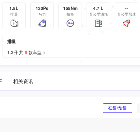
1.8L
120Ps
158Nm
4.7 L
--
排量
马力
扭矩
百公里油耗
百公里加速
排量
1.3升 共
6
款车型 >
评
相关资讯
在售/预售