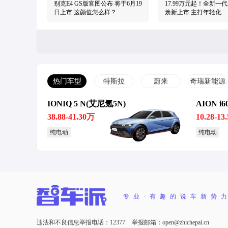
别克E4 GS版官图公布 将于6月19
17.99万元起！全新一
日上市 这颜值怎么样？
焕新上市 主打年轻化
热门车型
特斯拉
蔚来
奇瑞新能源
IONIQ 5 N(艾尼氪5N)
AION i6
20.89万-27.89万元！别克E5正式
外形大变样！全新别克
上市 最大续航620km
CT4+ET7=新君越？
38.88-41.30万
10.28-13
纯电动
纯电动
专业·有趣的说车新势
对标丰田埃尔法！别克豪华MPV
重磅登场！别克新MP
世纪正式上市 52.99万起
CENTURY将于11月3
违法和不良信息举报电话：12377
举报邮箱：open@zhichepai.cn