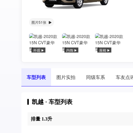
图片51张
外观
内饰
座椅
车型列表
图片实拍
同级车系
车友点
凯越 · 车型列表
排量 1.3升