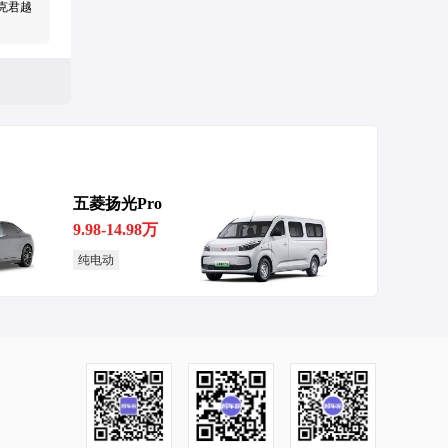
克君越
五菱扬光Pro
付 首批
9.98-14.98万
纯电动
！上汽通