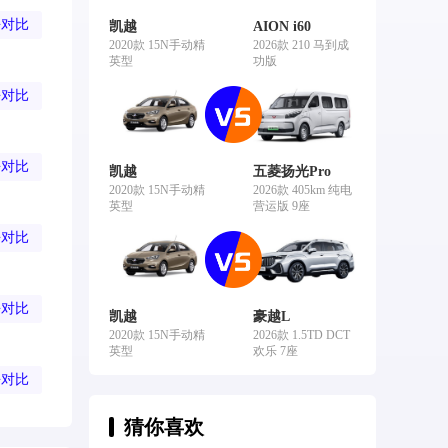
去对比
凯越
AION i60
2020款 15N手动精
2026款 210 马到成
英型
功版
去对比
去对比
凯越
五菱扬光Pro
2020款 15N手动精
2026款 405km 纯电
英型
营运版 9座
去对比
去对比
凯越
豪越L
2020款 15N手动精
2026款 1.5TD DCT
英型
欢乐 7座
去对比
猜你喜欢