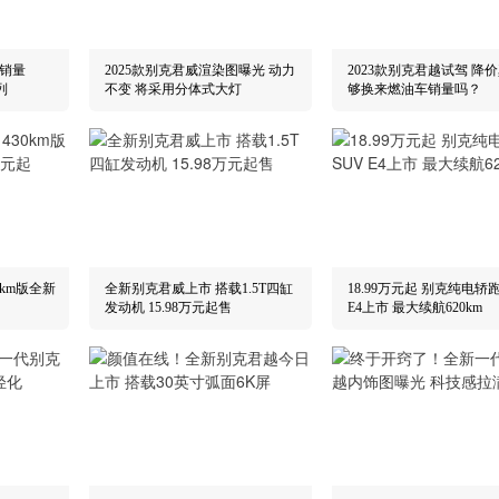
计销量
2025款别克君威渲染图曝光 动力
2023款别克君越试驾 降
列
不变 将采用分体式大灯
够换来燃油车销量吗？
0km版全新
全新别克君威上市 搭载1.5T四缸
18.99万元起 别克纯电轿跑
发动机 15.98万元起售
E4上市 最大续航620km