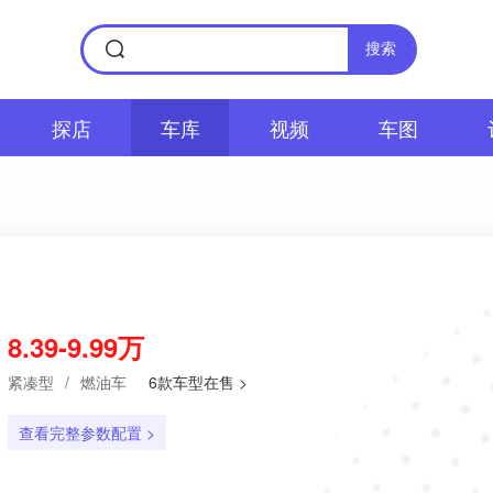
搜索
探店
车库
视频
车图
8.39-9.99万
紧凑型
/
燃油车
6款车型在售 >
查看完整参数配置 >