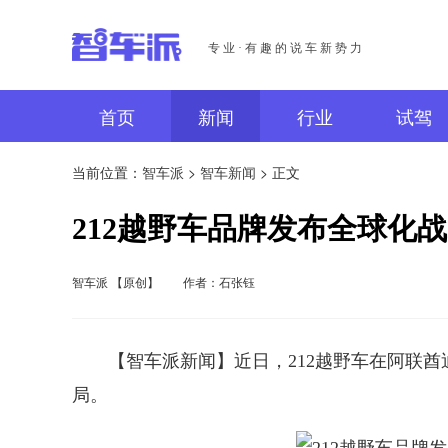
专业·有趣的说车新势力
首页
新闻
行业
试驾
当前位置：
智车派
>
智车新闻
> 正文
212越野车品牌发布全球化战
智车派 【原创】
作者：石张钰
【智车派新闻】近日，212越野车在阿联酋
局。