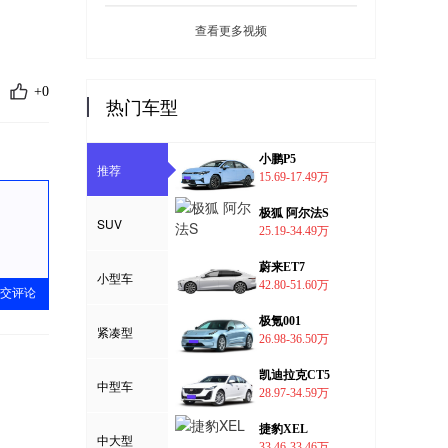
查看更多视频
+0
热门车型
小鹏P5
推荐
15.69-17.49万
极狐 阿尔法S
SUV
25.19-34.49万
蔚来ET7
小型车
42.80-51.60万
交评论
极氪001
紧凑型
26.98-36.50万
凯迪拉克CT5
中型车
28.97-34.59万
捷豹XEL
中大型
33.46-33.46万