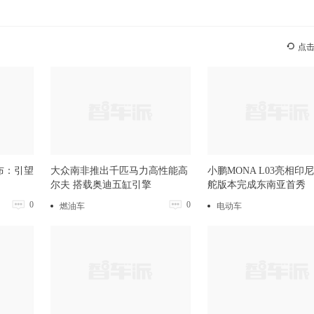
点
布：引望
大众南非推出千匹马力高性能高
小鹏MONA L03亮相印
尔夫 搭载奥迪五缸引擎
舵版本完成东南亚首秀
0
0
燃油车
电动车