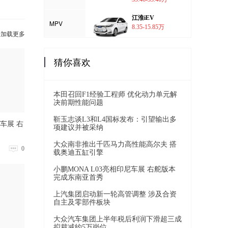
江淮iEV
MPV
8.35-15.85万
击加载更多
猜你喜欢
本田召回F1经验工程师 优化动力单元解
决前期性能问题
靳玉志谈L3和L4国标发布：引望输出多
尼车展 右
项建议并被采纳
大众南非推出千匹马力高性能高尔夫 搭
0
载奥迪五缸引擎
小鹏MONA L03亮相印尼车展 右舵版本
完成东南亚首秀
上汽集团启动新一轮高管调整 涉及合资
自主及零部件板块
大众汽车集团上半年税后利润下滑超三成
拟裁减约5万岗位