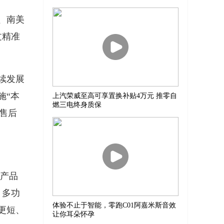
、南美
过精准
续发展
施“本
上汽荣威至高可享置换补贴4万元 推零自
燃三电终身质保
售后
系产品
、多功
体验不止于智能，零跑C01阿嘉米斯音效
更短、
让你耳朵怀孕