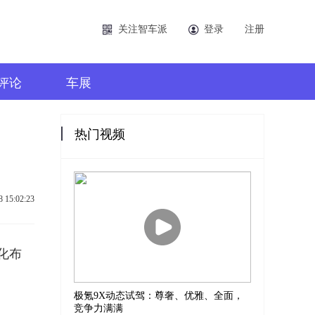
关注智车派
登录
注册
评论
车展
热门视频
8 15:02:23
化布
极氪9X动态试驾：尊奢、优雅、全面，
竞争力满满