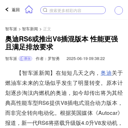
返回
搜索更多精彩内容
智车派
>
智车新闻
>
正文
奥迪RS6或推出V8插混版本 性能更强
且满足排放要求
智车派
作者：罗智勇
2025-06-19 09:38:22
【智车派新闻】在短短几天之内，
奥迪
关于
燃油车未来的立场似乎发生了明显转变。原本计
划逐步淘汰内燃机的奥迪，如今却传出将为其经
典高性能车型RS6提供V8插电式混合动力版本，
而非完全转向电动化。根据英国媒体《Autocar》
报道，新一代RS6将搭载升级版4.0升V8发动机，