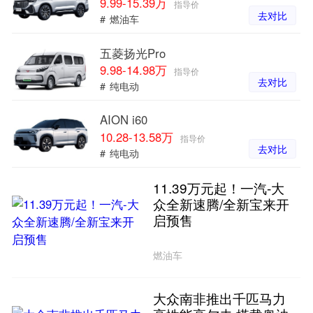
9.99-15.39万
指导价
去对比
#
燃油车
五菱扬光Pro
9.98-14.98万
指导价
去对比
#
纯电动
AION i60
10.28-13.58万
指导价
去对比
#
纯电动
11.39万元起！一汽-大
众全新速腾/全新宝来开
启预售
燃油车
大众南非推出千匹马力