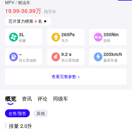
MPV / 燃油车
19.99-36.99万
指导价
芯片算力榜第
4
名
3L
260Ps
350Nm
排量
马力
扭矩
--
9.2 s
205km/h
百公里油耗
百公里加速
最高车速
查看完整参数 >
概览
资讯
评论
同级车
在售/预售
其他
排量 2.0升