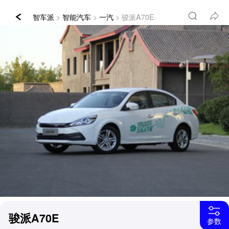
智车派
>
智能汽车
>
一汽
> 骏派A70E
骏派A70E
参数