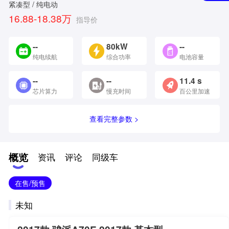
紧凑型 / 纯电动
16.88-18.38万
指导价
--
80kW
--
纯电续航
综合功率
电池容量
--
--
11.4 s
芯片算力
慢充时间
百公里加速
查看完整参数 >
概览
资讯
评论
同级车
在售/预售
未知