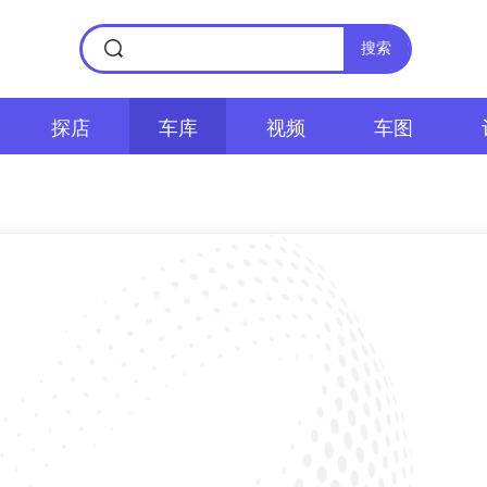
搜索
探店
车库
视频
车图