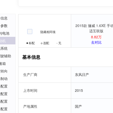
本信息
身参数
2015款 骊威 1.6XE 手
适互联版
隐藏相同项
与电池
8.82万
动机
去对比
标配
选配
-
无
能系统
驾驶辅助
基本信息
速箱
盘转向
生产厂商
东风日产
轮制动
全配置
上市时间
2015
控配置
部配置
产地属性
国产
椅配置