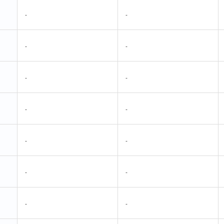
-
-
-
-
-
-
-
-
-
-
-
-
-
-