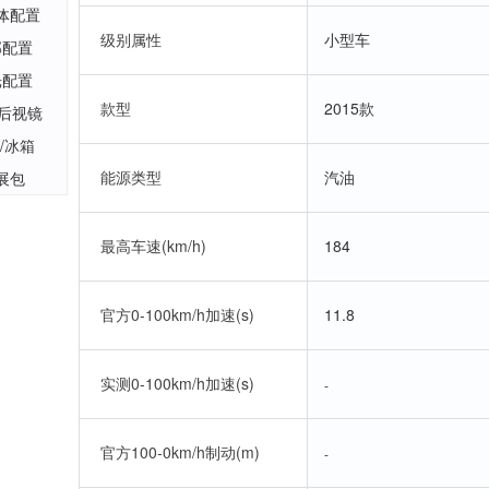
体配置
级别属性
小型车
部配置
光配置
款型
2015款
/后视镜
/冰箱
能源类型
汽油
展包
最高车速(km/h)
184
官方0-100km/h加速(s)
11.8
实测0-100km/h加速(s)
-
官方100-0km/h制动(m)
-