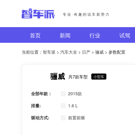
专业·有趣的说车新势力
首页
新闻
行业
试驾
当前位置：
智车派
>
汽车大全
>
日产
>
骊威
> 参数配置
骊威
共7款车型
小型车
全部年款：
2015款
排量:
1.6 L
驱动方式:
前置前驱