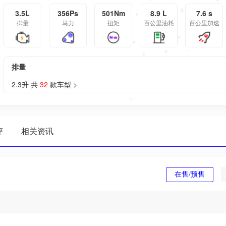
3.5L
356Ps
501Nm
8.9 L
7.6 s
排量
马力
扭矩
百公里油耗
百公里加速
排量
2.3升 共
32
款车型 >
评
相关资讯
在售/预售