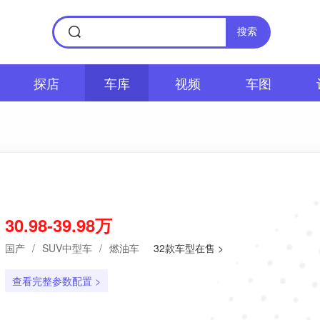
搜索
探店
车库
视频
车图
30.98-39.98万
国产
/
SUV中型车
/
燃油车
32款车型在售 >
查看完整参数配置 >