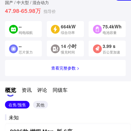
国产 / 中大型 / 混合动力
47.98-65.98万
指导价
--
664kW
75.4kWh
纯电续航
综合功率
电池容量
--
14 小时
3.99 s
芯片算力
慢充时间
百公里加速
查看完整参数 >
概览
资讯
评论
同级车
在售/预售
其他
未知