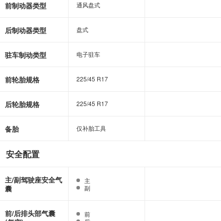
前制动器类型
通风盘式
通风盘式
后制动器类型
盘式
盘式
驻车制动类型
电子驻车
电子驻车
前轮胎规格
225/45 R17
225/45 R17
后轮胎规格
225/45 R17
225/45 R17
备胎
仅补胎工具
仅补胎工具
安全配置
主/副驾驶座安全气
主
主
囊
副
副
前/后排头部气囊
前
前