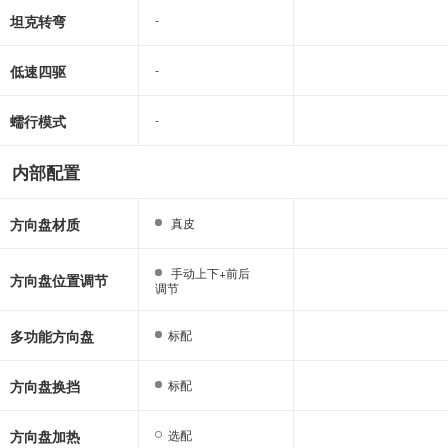
坦克转弯
-
-
低速四驱
-
-
蠕行模式
-
-
内部配置
方向盘材质
真皮
真皮
手动上下+前后
手动上下+前后
方向盘位置调节
调节
调节
多功能方向盘
标配
标配
方向盘换挡
标配
标配
方向盘加热
选配
选配