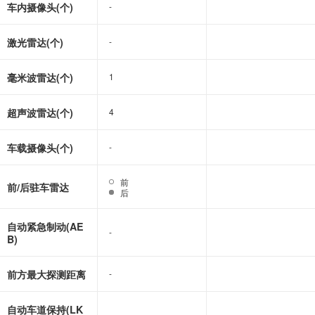
车内摄像头(个)
-
-
激光雷达(个)
-
-
毫米波雷达(个)
1
1
超声波雷达(个)
4
4
车载摄像头(个)
-
-
前
前
前/后驻车雷达
后
后
自动紧急制动(AE
-
-
B)
前方最大探测距离
-
-
自动车道保持(LK
-
-