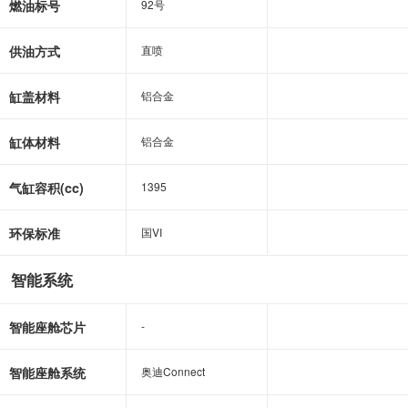
燃油标号
92号
92号
供油方式
直喷
直喷
缸盖材料
铝合金
铝合金
缸体材料
铝合金
铝合金
气缸容积(cc)
1395
1395
环保标准
国VI
国VI
智能系统
智能座舱芯片
-
-
智能座舱系统
奥迪Connect
奥迪Connect