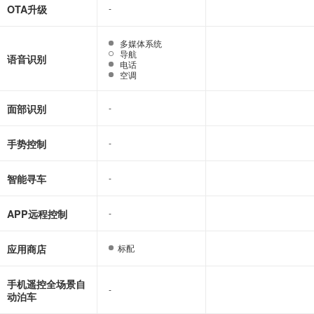
OTA升级
-
-
多媒体系统
多媒体系统
导航
导航
语音识别
电话
电话
空调
空调
面部识别
-
-
手势控制
-
-
智能寻车
-
-
APP远程控制
-
-
应用商店
标配
标配
手机遥控全场景自
-
-
动泊车