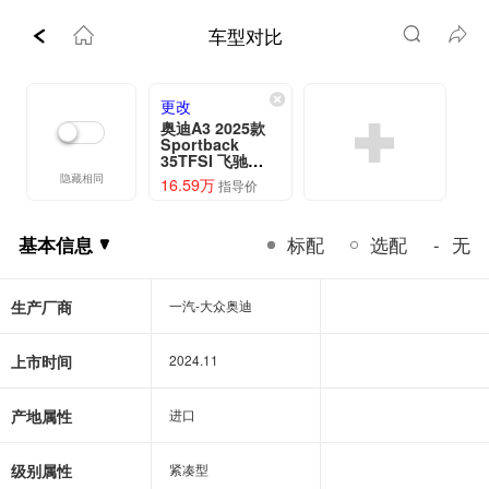
车型对比
更改
奥迪A3 2025款
Sportback
35TFSI 飞驰悦
享型
隐藏相同
16.59万
指导价
基本信息
标配
选配
无
-
基本信息
生产厂商
一汽-大众奥迪
一汽-大众奥迪
上市时间
2024.11
2024.11
产地属性
进口
进口
级别属性
紧凑型
紧凑型