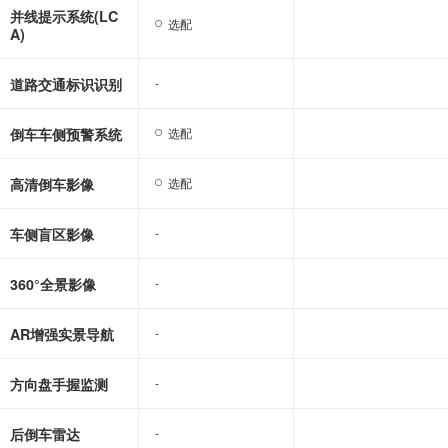
并线提示系统(LC
选配
选配
A)
道路交通标识识别
-
-
倒车车侧预警系统
选配
选配
高清倒车影像
选配
选配
车侧盲区影像
-
-
360°全景影像
-
-
AR增强实景导航
-
-
方向盘手握监测
-
-
后倒车雷达
-
-