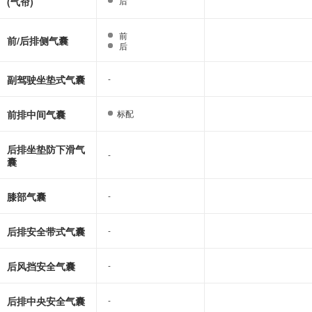
(气帘)
后
后
前
前
前/后排侧气囊
后
后
副驾驶坐垫式气囊
-
-
前排中间气囊
标配
标配
后排坐垫防下滑气
-
-
囊
膝部气囊
-
-
后排安全带式气囊
-
-
后风挡安全气囊
-
-
后排中央安全气囊
-
-