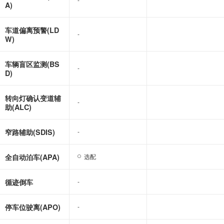
A)
车道偏离预警(LD
-
-
W)
车辆盲区监测(BS
-
-
D)
转向灯确认变道辅
-
-
助(ALC)
窄路辅助(SDIS)
-
-
全自动泊车(APA)
选配
选配
循迹倒车
-
-
停车位驶离(APO)
-
-