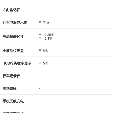
方向盘记忆
-
-
行车电脑显示屏
彩色
彩色
10.25英寸
10.25英寸
液晶仪表尺寸
12.3英寸
12.3英寸
全液晶仪表盘
标配
标配
HUD抬头数字显示
选配
选配
行车记录仪
-
-
主动降噪
-
-
手机无线充电
-
-