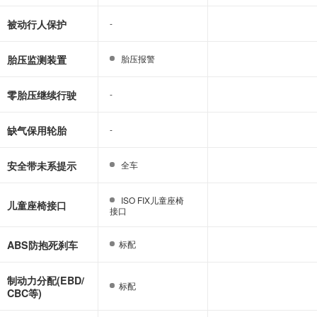
被动行人保护
-
-
胎压监测装置
胎压报警
胎压报警
零胎压继续行驶
-
-
缺气保用轮胎
-
-
安全带未系提示
全车
全车
ISO FIX儿童座椅
ISO FIX儿童座椅
儿童座椅接口
接口
接口
ABS防抱死刹车
标配
标配
制动力分配(EBD/
标配
标配
CBC等)