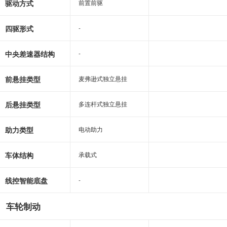
驱动方式
前置前驱
前置前驱
四驱形式
-
-
中央差速器结构
-
-
前悬挂类型
麦弗逊式独立悬挂
麦弗逊式独立悬挂
后悬挂类型
多连杆式独立悬挂
多连杆式独立悬挂
助力类型
电动助力
电动助力
车体结构
承载式
承载式
线控智能底盘
-
-
车轮制动