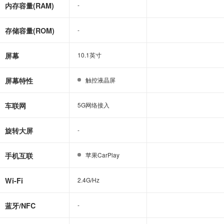
内存容量(RAM)
-
-
存储容量(ROM)
-
-
屏幕
10.1英寸
10.1英寸
屏幕特性
触控液晶屏
触控液晶屏
车联网
5G网络接入
5G网络接入
旋转大屏
-
-
手机互联
苹果CarPlay
苹果CarPlay
Wi-Fi
2.4G/Hz
2.4G/Hz
蓝牙/NFC
-
-