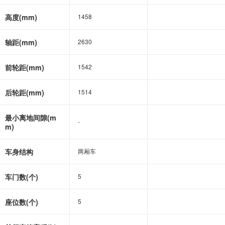
高度(mm)
1458
1458
轴距(mm)
2630
2630
前轮距(mm)
1542
1542
后轮距(mm)
1514
1514
最小离地间隙(m
-
-
m)
车身结构
两厢车
两厢车
车门数(个)
5
5
座位数(个)
5
5