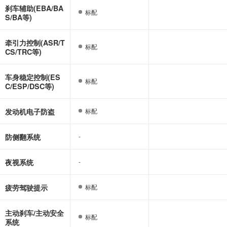
刹车辅助(EBA/BA
标配
标配
S/BA等)
牵引力控制(ASR/T
标配
标配
CS/TRC等)
车身稳定控制(ES
标配
标配
C/ESP/DSC等)
发动机电子防盗
标配
标配
防侧翻系统
-
-
夜视系统
-
-
疲劳驾驶提示
标配
标配
主动刹车/主动安全
标配
标配
系统