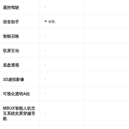
遥控驾驶
-
-
语音助手
标配
标配
智能召唤
-
-
双屏互动
-
-
底盘透视
-
-
3D虚拟影像
-
-
可视化透明A柱
-
-
MBUX智能人机交
互系统实景穿越导
-
-
航