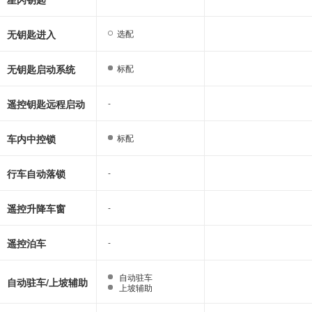
无钥匙进入
选配
选配
无钥匙启动系统
标配
标配
遥控钥匙远程启动
-
-
车内中控锁
标配
标配
行车自动落锁
-
-
遥控升降车窗
-
-
遥控泊车
-
-
自动驻车
自动驻车
自动驻车/上坡辅助
上坡辅助
上坡辅助