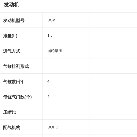
发动机
发动机型号
DSV
DSV
排量(L)
1.5
1.5
进气方式
涡轮增压
涡轮增压
气缸排列形式
L
L
气缸数(个)
4
4
每缸气门数(个)
4
4
压缩比
-
-
配气机构
DOHC
DOHC