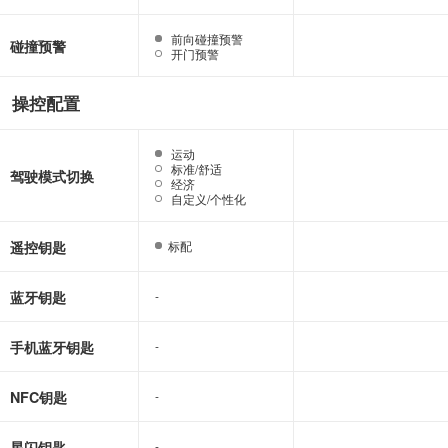
前向碰撞预警
前向碰撞预警
碰撞预警
开门预警
开门预警
操控配置
运动
运动
标准/舒适
标准/舒适
驾驶模式切换
经济
经济
自定义/个性化
自定义/个性化
遥控钥匙
标配
标配
蓝牙钥匙
-
-
手机蓝牙钥匙
-
-
NFC钥匙
-
-
星闪钥匙
-
-