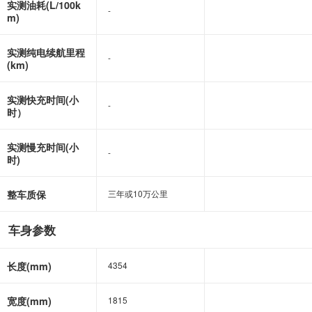
实测油耗(L/100k
-
-
m)
实测纯电续航里程
-
-
(km)
实测快充时间(小
-
-
时）
实测慢充时间(小
-
-
时)
整车质保
三年或10万公里
三年或10万公里
车身参数
长度(mm)
4354
4354
宽度(mm)
1815
1815