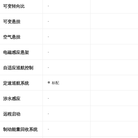
可变转向比
-
-
可变悬挂
-
-
空气悬挂
-
-
电磁感应悬架
-
-
自适应巡航控制
-
-
定速巡航系统
标配
标配
涉水感应
-
-
远程启动
-
-
制动能量回收系统
-
-