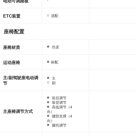
电动可调踏板
-
-
ETC装置
选配
选配
座椅配置
座椅材质
仿皮
仿皮
运动座椅
标配
标配
主/副驾驶座电动调
主
主
节
副
副
前后调节
前后调节
靠背调节
靠背调节
高低调节（4
高低调节（4
主座椅调节方式
向）
向）
腰部支撑（4
腰部支撑（4
向）
向）
腿托调节
腿托调节