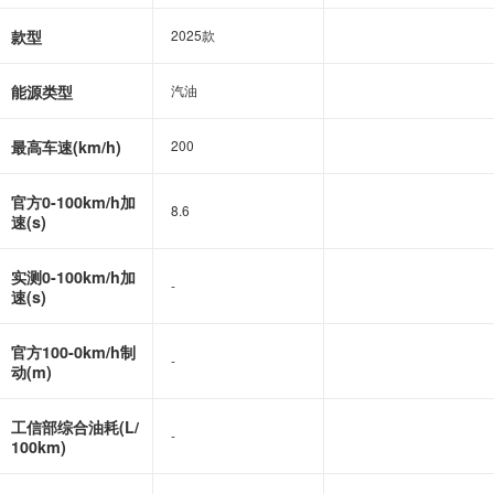
款型
2025款
2025款
能源类型
汽油
汽油
最高车速(km/h)
200
200
官方0-100km/h加
8.6
8.6
速(s)
实测0-100km/h加
-
-
速(s)
官方100-0km/h制
-
-
动(m)
工信部综合油耗(L/
-
-
100km)