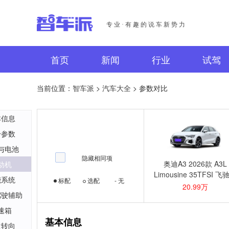
专业·有趣的说车新势力
首页
新闻
行业
试驾
当前位置：
智车派
>
汽车大全
> 参数对比
本信息
身参数
与电池
隐藏相同项
奥迪A3 2026款 A3L
动机
Limousine 35TFSI 飞
能系统
标配
选配
- 无
享型 +豪华臻选包(南方
20.99万
驾驶辅助
速箱
基本信息
盘转向