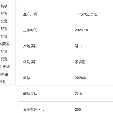
轮制动
全配置
生产厂商
一汽-大众奥迪
控配置
部配置
上市时间
2025.10
椅配置
体配置
产地属性
进口
部配置
光配置
级别属性
紧凑型
/后视镜
/冰箱
款型
2026款
展包
能源类型
汽油
最高车速(km/h)
200