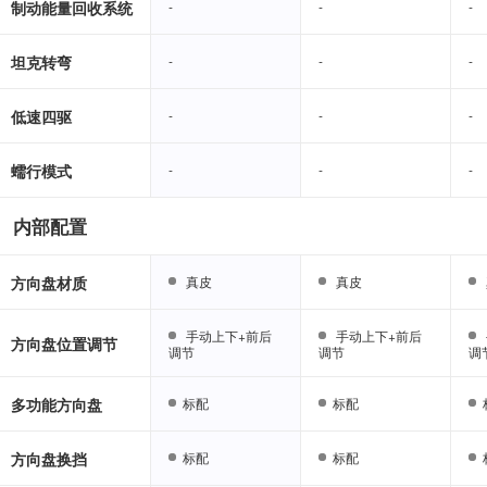
制动能量回收系统
-
-
-
-
-
-
坦克转弯
-
-
-
-
-
-
低速四驱
-
-
-
-
-
-
蠕行模式
-
-
-
-
-
-
内部配置
方向盘材质
真皮
真皮
真皮
真皮
手动上下+前后
手动上下+前后
手动上下+前后
手动上下+前后
方向盘位置调节
调节
调节
调节
调节
调
调
多功能方向盘
标配
标配
标配
标配
方向盘换挡
标配
标配
标配
标配