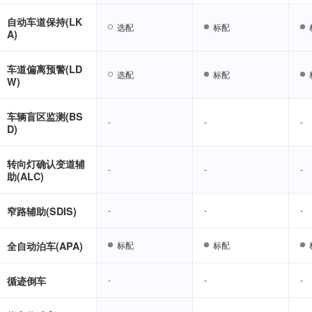
自动车道保持(LK
选配
选配
标配
标配
A)
车道偏离预警(LD
选配
选配
标配
标配
W)
车辆盲区监测(BS
-
-
-
-
-
-
D)
转向灯确认变道辅
-
-
-
-
-
-
助(ALC)
窄路辅助(SDIS)
-
-
-
-
-
-
全自动泊车(APA)
标配
标配
标配
标配
循迹倒车
-
-
-
-
-
-