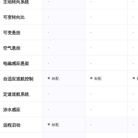
主动转向系统
-
-
-
-
-
-
可变转向比
-
-
-
-
-
-
可变悬挂
-
-
-
-
-
-
空气悬挂
-
-
-
-
-
-
电磁感应悬架
-
-
-
-
-
-
自适应巡航控制
标配
标配
标配
标配
定速巡航系统
-
-
-
-
-
-
涉水感应
-
-
-
-
-
-
远程启动
标配
标配
-
-
-
-