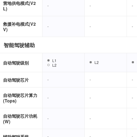
营地供电模式(V2
-
-
-
-
-
-
L)
救援补电模式(V2
-
-
-
-
-
-
V)
智能驾驶辅助
L1
L1
自动驾驶级别
L2
L2
L2
L2
自动驾驶芯片
-
-
-
-
-
-
自动驾驶芯片算力
-
-
-
-
-
-
(Tops)
自动驾驶芯片功耗
-
-
-
-
-
-
(W)
辅助驾驶系统
-
-
-
-
-
-