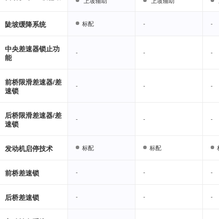
上坡辅助
上坡辅助
上坡辅助
上坡辅助
陡坡缓降系统
标配
标配
-
-
-
-
中央差速器锁止功
-
-
-
-
-
-
能
前桥限滑差速器/差
-
-
-
-
-
-
速锁
后桥限滑差速器/差
-
-
-
-
-
-
速锁
发动机启停技术
标配
标配
标配
标配
前桥差速锁
-
-
-
-
-
-
后桥差速锁
-
-
-
-
-
-