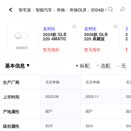
智车派
>
智能汽车
>
奔驰
>
奔驰GLB
>
2024款 GLB 220 4M
去对比
去对比
去
2024款 GLB
2026款 GLB
20
220 4MATIC
220 典藏版
2
隐藏相同
暂无报价
暂无报价
暂
基本信息
标配
选配
无
-
基本信息
生产厂商
北京奔驰
北京奔驰
北京奔驰
北京奔驰
北
北
上市时间
2023.08
2023.08
2025.11
2025.11
20
20
产地属性
国产
国产
国产
国产
国
国
级别属性
SUV
SUV
SUV
SUV
SU
SU