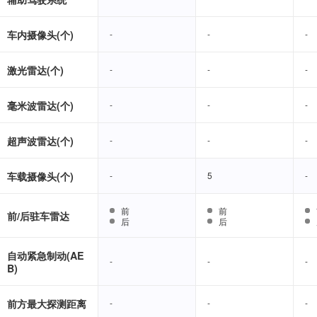
车内摄像头(个)
-
-
-
-
-
-
激光雷达(个)
-
-
-
-
-
-
毫米波雷达(个)
-
-
-
-
-
-
超声波雷达(个)
-
-
-
-
-
-
车载摄像头(个)
-
-
5
5
-
-
前
前
前
前
前/后驻车雷达
后
后
后
后
自动紧急制动(AE
-
-
-
-
-
-
B)
前方最大探测距离
-
-
-
-
-
-