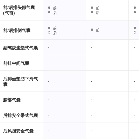
前/后排头部气囊
前
前
前
前
(气帘)
后
后
后
后
前
前
前/后排侧气囊
前
前
后
后
副驾驶坐垫式气囊
-
-
-
-
-
-
前排中间气囊
-
-
-
-
-
-
后排坐垫防下滑气
-
-
-
-
-
-
囊
膝部气囊
-
-
-
-
-
-
后排安全带式气囊
-
-
-
-
-
-
后风挡安全气囊
-
-
-
-
-
-