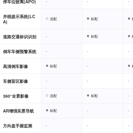
停车位驶离(APO)
-
-
-
-
-
-
并线提示系统(LC
选配
选配
标配
标配
A)
道路交通标识识别
-
-
标配
标配
倒车车侧预警系统
-
-
-
-
-
-
高清倒车影像
标配
标配
-
-
车侧盲区影像
-
-
-
-
-
-
360°全景影像
选配
选配
标配
标配
-
-
AR增强实景导航
标配
标配
-
-
-
-
方向盘手握监测
-
-
-
-
-
-