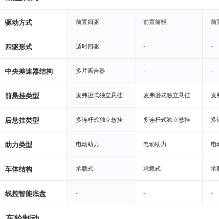
驱动方式
前置四驱
前置四驱
前置前驱
前置前驱
前
前
四驱形式
适时四驱
适时四驱
-
-
-
-
中央差速器结构
多片离合器
多片离合器
-
-
-
-
前悬挂类型
麦弗逊式独立悬挂
麦弗逊式独立悬挂
麦弗逊式独立悬挂
麦弗逊式独立悬挂
麦
麦
后悬挂类型
多连杆式独立悬挂
多连杆式独立悬挂
多连杆式独立悬挂
多连杆式独立悬挂
多
多
助力类型
电动助力
电动助力
电动助力
电动助力
电
电
车体结构
承载式
承载式
承载式
承载式
承
承
线控智能底盘
-
-
-
-
-
-
车轮制动