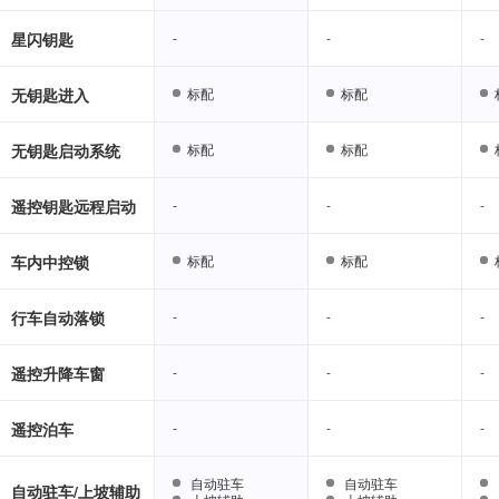
星闪钥匙
-
-
-
-
-
-
无钥匙进入
标配
标配
标配
标配
无钥匙启动系统
标配
标配
标配
标配
遥控钥匙远程启动
-
-
-
-
-
-
车内中控锁
标配
标配
标配
标配
行车自动落锁
-
-
-
-
-
-
遥控升降车窗
-
-
-
-
-
-
遥控泊车
-
-
-
-
-
-
自动驻车
自动驻车
自动驻车
自动驻车
自动驻车/上坡辅助