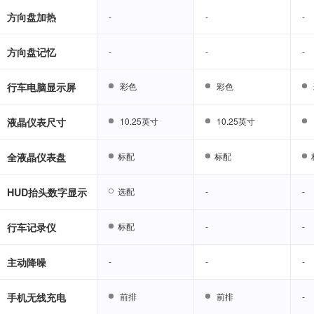
方向盘加热
-
-
-
-
-
-
方向盘记忆
-
-
-
-
-
-
行车电脑显示屏
彩色
彩色
彩色
彩色
液晶仪表尺寸
10.25英寸
10.25英寸
10.25英寸
10.25英寸
全液晶仪表盘
标配
标配
标配
标配
HUD抬头数字显示
选配
选配
-
-
-
-
行车记录仪
标配
标配
-
-
-
-
主动降噪
-
-
-
-
-
-
手机无线充电
前排
前排
前排
前排
-
-