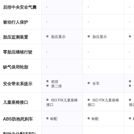
后排中央安全气囊
-
-
-
-
-
-
被动行人保护
-
-
-
-
-
-
胎压监测装置
胎压显示
胎压显示
胎压显示
胎压显示
零胎压继续行驶
-
-
-
-
-
-
缺气保用轮胎
-
-
-
-
-
-
前排
前排
安全带未系提示
全车
全车
第二排
第二排
ISO FIX儿童座椅
ISO FIX儿童座椅
ISO FIX儿童座椅
ISO FIX儿童座椅
儿童座椅接口
接口
接口
接口
接口
接
接
ABS防抱死刹车
标配
标配
标配
标配
制动力分配(EBD/