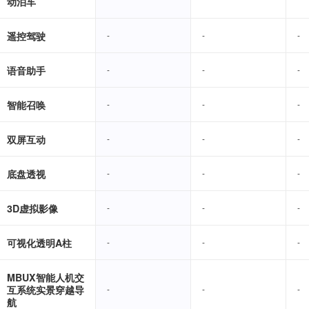
动泊车
遥控驾驶
-
-
-
-
-
-
语音助手
-
-
-
-
-
-
智能召唤
-
-
-
-
-
-
双屏互动
-
-
-
-
-
-
底盘透视
-
-
-
-
-
-
3D虚拟影像
-
-
-
-
-
-
可视化透明A柱
-
-
-
-
-
-
MBUX智能人机交
互系统实景穿越导
-
-
-
-
-
-
航