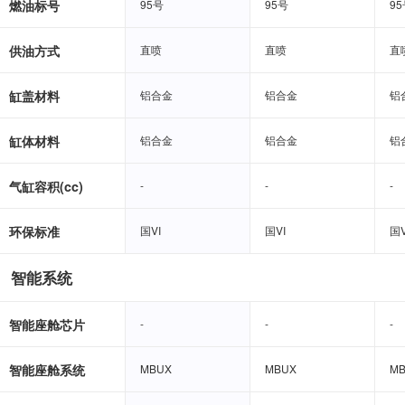
燃油标号
95号
95号
95号
95号
95
95
供油方式
直喷
直喷
直喷
直喷
直
直
缸盖材料
铝合金
铝合金
铝合金
铝合金
铝
铝
缸体材料
铝合金
铝合金
铝合金
铝合金
铝
铝
气缸容积(cc)
-
-
-
-
-
-
环保标准
国VI
国VI
国VI
国VI
国V
国V
智能系统
智能座舱芯片
-
-
-
-
-
-
智能座舱系统
MBUX
MBUX
MBUX
MBUX
M
M