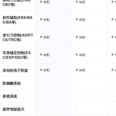
标配
标配
标配
标配
CBC等)
刹车辅助(EBA/BA
标配
标配
标配
标配
S/BA等)
牵引力控制(ASR/T
标配
标配
标配
标配
CS/TRC等)
车身稳定控制(ES
标配
标配
标配
标配
C/ESP/DSC等)
发动机电子防盗
标配
标配
标配
标配
防侧翻系统
-
-
-
-
-
-
夜视系统
-
-
-
-
-
-
疲劳驾驶提示
-
-
-
-
-
-