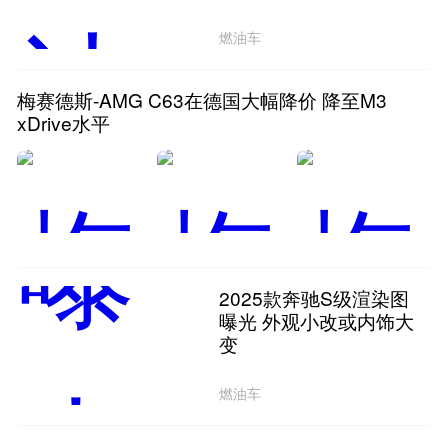
燃油车
梅赛德斯-AMG C63在德国大幅降价 降至M3
xDrive水平
2025款奔驰S级渲染图
曝光 外观小改或内饰大
变
燃油车