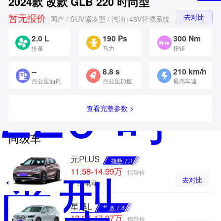
2024款 改款 GLB 220 时尚型
暂无报价
去对比
国产 / SUV紧凑型 / 汽油+48V轻混系统
2.0 L
190 Ps
300 Nm
排量
马力
扭矩
--
8.8 s
210 km/h
百公里油耗
百公里加速
最高车速
查看完整参数 >
同级车
元PLUS
指数 7.3
11.58-14.99万
指导价
去对比
#
纯电动
星越L
指数 7.8
13.97-17.97万
指导价