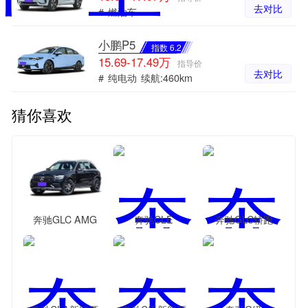
去对比
#
燃油车
小鹏P5
指数 6.2
15.69-17.49万
指导价
去对比
#
纯电动
续航:460km
猜你喜欢
奔驰GLC AMG
奔驰CLE
奔驰GLC轿跑