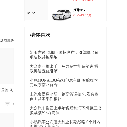
江淮iEV
MPV
8.35-15.85万
猜你喜欢
击加载更多
靳玉志谈L3和L4国标发布：引望输出多
项建议并被采纳
大众南非推出千匹马力高性能高尔夫 搭
载奥迪五缸引擎
小鹏MONA L03亮相印尼车展 右舵版本
完成东南亚首秀
调整 涉
上汽集团启动新一轮高管调整 涉及合资
块
自主及零部件板块
0
大众汽车集团上半年税后利润下滑超三成
拟裁减约5万岗位
小鹏汽车公布澳大利亚长期战略 6个月内
将推5款全新车型