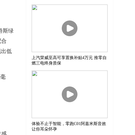
路特斯绿
配合
现出低
上汽荣威至高可享置换补贴4万元 推零自
燃三电终身质保
5毫
体验不止于智能，零跑C01阿嘉米斯音效
让你耳朵怀孕
技感。