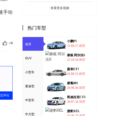
查看更多视频
6速手动
热门车型
小鹏P5
+0
推荐
15.69-17.49万
极狐 阿尔法S
SUV
25.19-34.49万
蔚来ET7
小型车
42.80-51.60万
极氪001
紧凑型
26.98-36.50万
交评论
凯迪拉克CT5
中型车
28.97-34.59万
捷豹XEL
中大型
33.46-33.46万