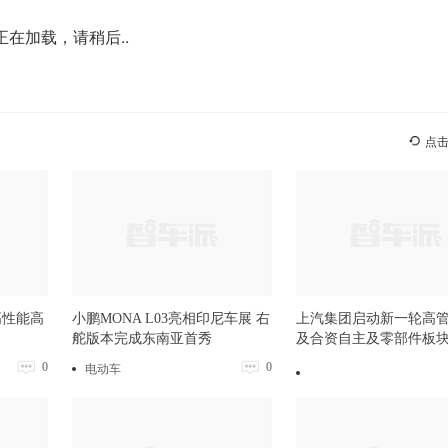
正在加载，请稍后..
点
高性能高
小鹏MONA L03亮相印尼车展 右
上汽集团启动新一轮高管
舵版本完成东南亚首秀
及合资自主及零部件板
0
0
电动车