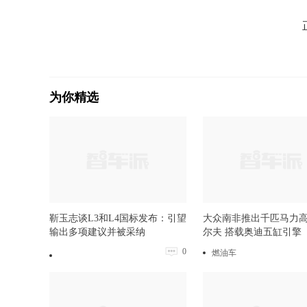
为你精选
靳玉志谈L3和L4国标发布：引望
大众南非推出千匹马力
输出多项建议并被采纳
尔夫 搭载奥迪五缸引擎
0
燃油车