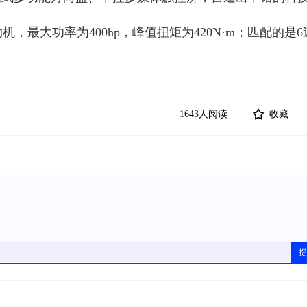
，最大功率为400hp，峰值扭矩为420N·m；匹配的是
1643人阅读
收藏
提