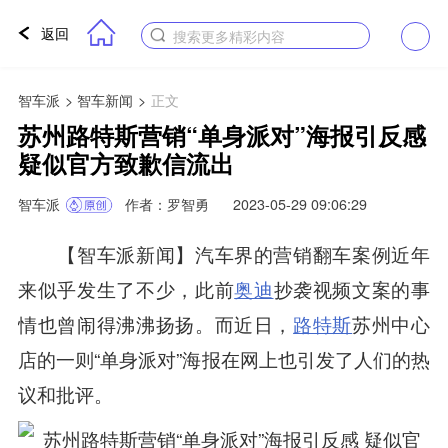
返回
搜索更多精彩内容
智车派
>
智车新闻
>
正文
苏州路特斯营销“单身派对”海报引反感
疑似官方致歉信流出
智车派
作者：罗智勇
2023-05-29 09:06:29
【智车派新闻】汽车界的营销翻车案例近年
来似乎发生了不少，此前
奥迪
抄袭视频文案的事
情也曾闹得沸沸扬扬。而近日，
路特斯
苏州中心
店的一则“单身派对”海报在网上也引发了人们的热
议和批评。