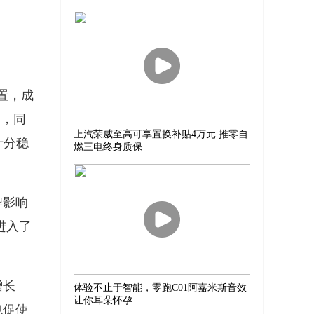
置，成
S，同
上汽荣威至高可享置换补贴4万元 推零自
十分稳
燃三电终身质保
牌影响
进入了
增长
体验不止于智能，零跑C01阿嘉米斯音效
让你耳朵怀孕
也促使