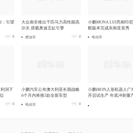
布：引望
大众南非推出千匹马力高性能高
小鹏MONA L03亮相印
尔夫 搭载奥迪五缸引擎
舵版本完成东南亚首秀
0
0
燃油车
电动车
后利润下
小鹏汽车公布澳大利亚长期战略
小鹏IRON人形机器人广
岗位
6个月内将推5款全新车型
开启试生产 年底冲刺量
0
0
电动车