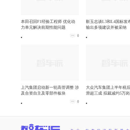
本田召回F1经验工程师 优化动
靳玉志谈L3和L4国标发
力单元解决前期性能问题
输出多项建议并被采纳
0
上汽集团启动新一轮高管调整 涉
大众汽车集团上半年税
及合资自主及零部件板块
滑超三成 拟裁减约5万
0