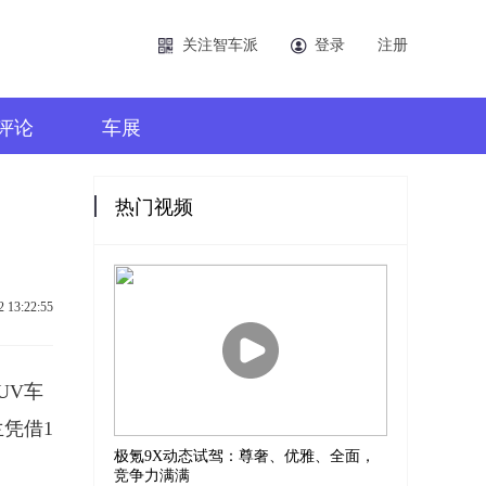
关注智车派
登录
注册
评论
车展
热门视频
2 13:22:55
UV车
兰凭借1
极氪9X动态试驾：尊奢、优雅、全面，
竞争力满满