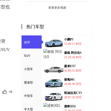
车型也
查看更多视频
热门车型
小鹏P5
断突
推荐
15.69-17.49万
SUV
极狐 阿尔法S
SUV
25.19-34.49万
蔚来ET7
小型车
42.80-51.60万
极氪001
紧凑型
26.98-36.50万
+0
凯迪拉克CT5
中型车
28.97-34.59万
捷豹XEL
中大型
33.46-33.46万