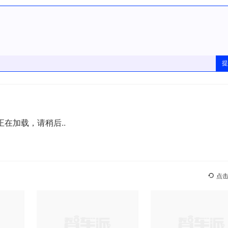
提
正在加载，请稍后..
点