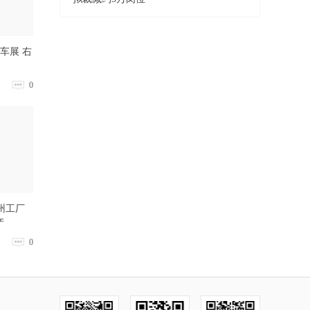
尼车展 右
0
州工厂
产
0