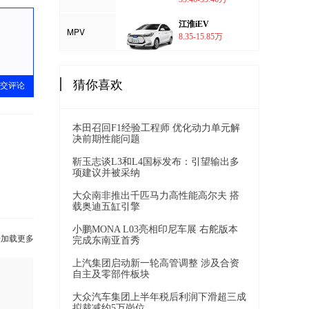
江淮iEV
MPV
8.35-15.85万
猜你喜欢
交评论
本田召回F1经验工程师 优化动力单元解
决前期性能问题
靳玉志谈L3和L4国标发布：引望输出多
项建议并被采纳
大众南非推出千匹马力高性能高尔夫 搭
载奥迪五缸引擎
小鹏MONA L03亮相印尼车展 右舵版本
击加载更多
完成东南亚首秀
上汽集团启动新一轮高管调整 涉及合资
自主及零部件板块
大众汽车集团上半年税后利润下滑超三成
拟裁减约5万岗位