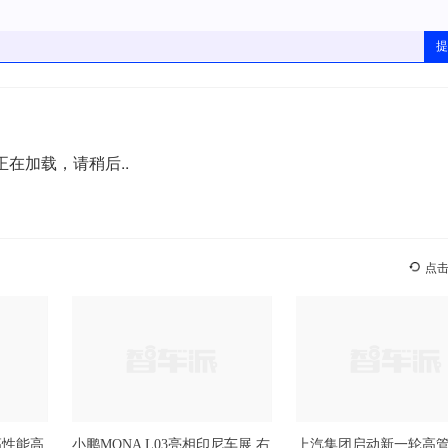
提
正在加载，请稍后..
点
高性能高
小鹏MONA L03亮相印尼车展 右
上汽集团启动新一轮高管