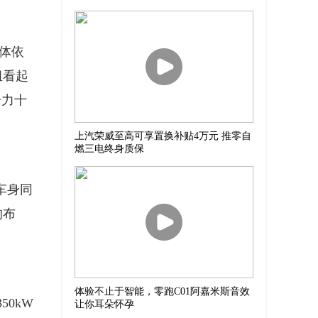
体依
组看起
击力十
上汽荣威至高可享置换补贴4万元 推零自
燃三电终身质保
车身同
的布
体验不止于智能，零跑C01阿嘉米斯音效
0kW
让你耳朵怀孕