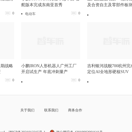
舵版本完成东南亚首秀
及合资自主及零部件板
0
0
电动车
长期战略
小鹏IRON人形机器人广州工厂
吉利银河战舰700杭州完
型
开启试生产 年底冲刺量产
定位AI全地形硬核SUV
0
0
关于我们
联系我们
商务合作
力