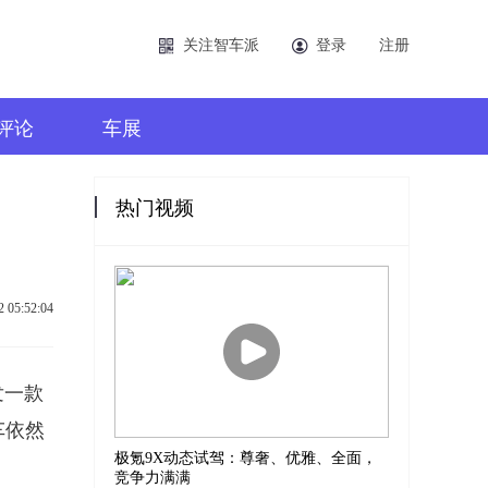
关注智车派
登录
注册
评论
车展
热门视频
2 05:52:04
发一款
车依然
极氪9X动态试驾：尊奢、优雅、全面，
竞争力满满