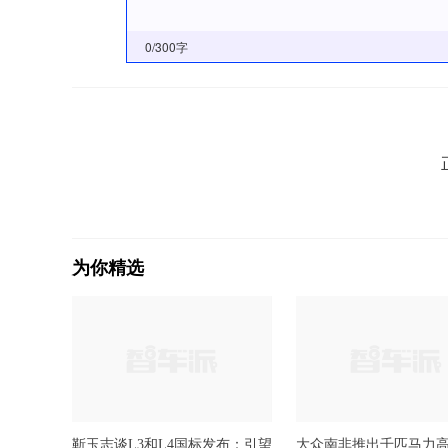
0
/300字
为你精选
靳玉志谈L3和L4国标发布：引望
大众南非推出千匹马力