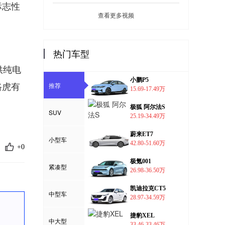
标志性
查看更多视频
热门车型
供纯电
小鹏P5
推荐
路虎有
15.69-17.49万
极狐 阿尔法S
SUV
25.19-34.49万
蔚来ET7
小型车
42.80-51.60万
+0
极氪001
紧凑型
26.98-36.50万
凯迪拉克CT5
中型车
28.97-34.59万
捷豹XEL
中大型
33.46-33.46万