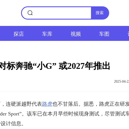
搜索
探店
车库
视频
车图
对标奔驰“小G” 或2027年推出
2025-04-2
，连硬派越野代表
路虎
也不甘落后。据悉，路虎正在研
der Sport”。该车已在本月早些时候现身测试，尽管测试
少设计信息。