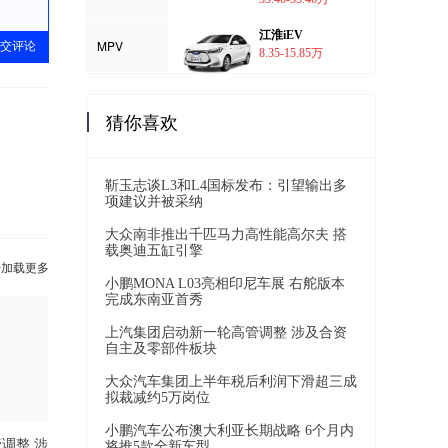
江淮iEV
MPV
交评论
8.35-15.85万
猜你喜欢
靳玉志谈L3和L4国标发布：引望输出多
项建议并被采纳
大众南非推出千匹马力高性能高尔夫 搭
载奥迪五缸引擎
击加载更多
小鹏MONA L03亮相印尼车展 右舵版本
完成东南亚首秀
上汽集团启动新一轮高管调整 涉及合资
自主及零部件板块
大众汽车集团上半年税后利润下滑超三成
拟裁减约5万岗位
小鹏汽车公布澳大利亚长期战略 6个月内
调整 涉
将推5款全新车型