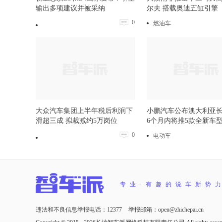
输出多项建议并被采纳
尔夫 搭载奥迪五缸引擎
0
燃油车
大众汽车集团上半年税后利润下
小鹏汽车公布澳大利亚
滑超三成 拟裁减约5万岗位
6个月内将推5款全新车
0
电动车
专业·有趣的说车新势
违法和不良信息举报电话：12377
举报邮箱：open@zhichepai.cn