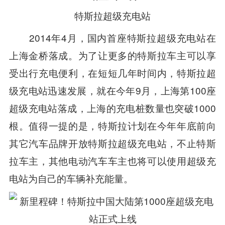
特斯拉超级充电站
2014年4月，国内首座特斯拉超级充电站在
上海金桥落成。为了让更多的特斯拉车主可以享
受出行充电便利，在短短几年时间内，特斯拉超
级充电站迅速发展，就在今年9月，上海第100座
超级充电站落成，上海的充电桩数量也突破1000
根。值得一提的是，特斯拉计划在今年年底前向
其它汽车品牌开放特斯拉超级充电站，不止特斯
拉车主，其他电动汽车车主也将可以使用超级充
电站为自己的车辆补充能量。