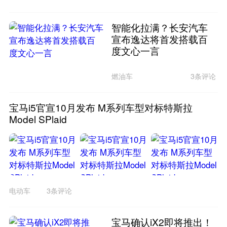
智能化拉满？长安汽车
宣布逸达将首发搭载百
度文心一言
燃油车
3条评论
宝马i5官宣10月发布 M系列车型对标特斯拉
Model SPlaid
电动车
3条评论
宝马确认iX2即将推出！