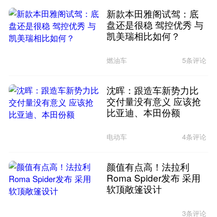
新款本田雅阁试驾：底
盘还是很稳 驾控优秀 与
凯美瑞相比如何？
燃油车
5条评论
沈晖：跟造车新势力比
交付量没有意义 应该抢
比亚迪、本田份额
电动车
4条评论
颜值有点高！法拉利
Roma Spider发布 采用
软顶敞篷设计
3条评论