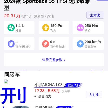
2024款 Sportback 35 TFSI 进取致雅
型
20.31万
去对比
指导价
紧凑型 / 汽油
1.4 L
150 Ps
250 Nm
排量
马力
扭矩
--
9 s
200 km/h
百公里油耗
百公里加速
最高车速
查看完整参数 >
同级车
小鹏MONA L03
指数 7.8
12.38-15.68万
指导价
去对比
#
混合动力
海狮05 EV