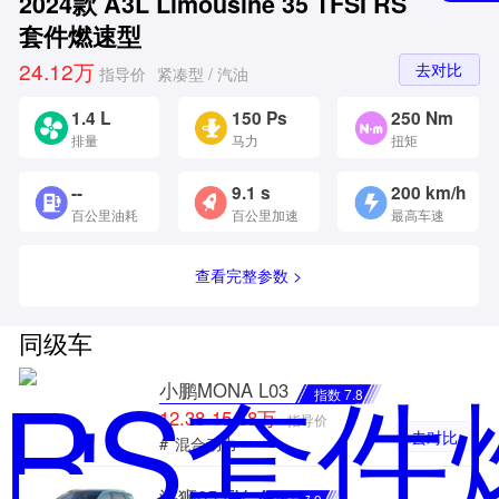
2024款 A3L Limousine 35 TFSI RS
套件燃速型
24.12万
去对比
指导价
紧凑型 / 汽油
1.4 L
150 Ps
250 Nm
排量
马力
扭矩
--
9.1 s
200 km/h
百公里油耗
百公里加速
最高车速
查看完整参数 >
同级车
小鹏MONA L03
指数 7.8
12.38-15.68万
指导价
去对比
#
混合动力
海狮05 EV