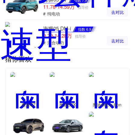
指数 7.9
11.78-14.59万
指导价
去对比
#
纯电动
海狮05 DM-i
指数 6.9
9.79-14.28万
指导价
去对比
#
混合动力
猜你喜欢
奥迪Q7
奥迪E7X
奥迪A6L e-tron