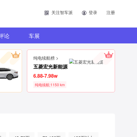
关注智车派
登录
注册
评论
车展
01
01
纯电续航榜 >
五菱宏光新能源
6.88-7.98w
纯电续航:1150 km