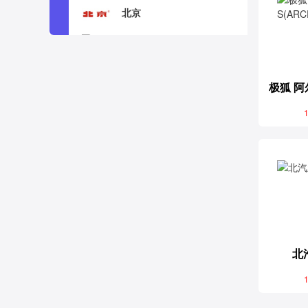
北京
宝骏
1
北汽新能源
C
长安
长城
北
1
长安跨越