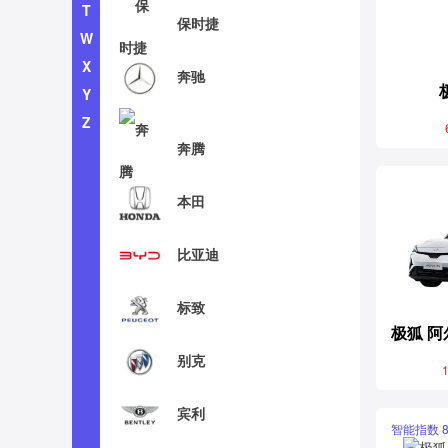
T
保时捷
W
X
奔驰
Y
Z
奔腾
本田
比亚迪
标致
别克
1
宾利
智能指数 8