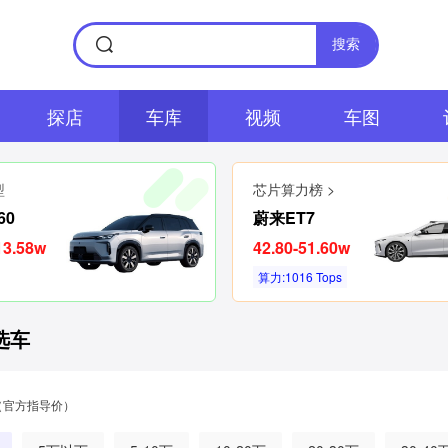
搜索
探店
车库
视频
车图
型
芯片算力榜 >
60
蔚来ET7
13.58w
42.80-51.60w
算力:1016 Tops
选车
（官方指导价）