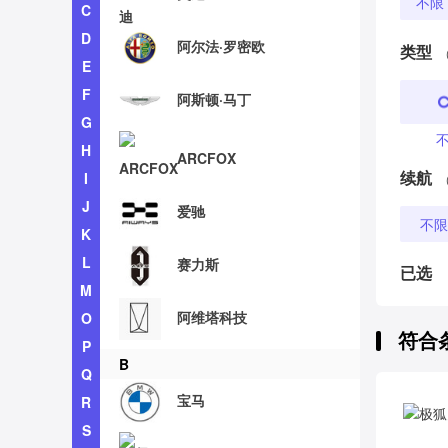
不限
C
D
阿尔法·罗密欧
类型
E
F
阿斯顿·马丁
G
H
ARCFOX
续航
I
J
爱驰
不限
K
L
赛力斯
已选
M
阿维塔科技
O
符合
P
B
Q
宝马
R
S