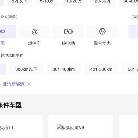
5万以下
5-10万
10-20万
20-30万
30-40
（驱动能源）
（级
不限
燃油车
纯电动
混合动力
（纯电续航里程）
300km以下
301-400km
401-500km
501-
北汽新能源
条件车型