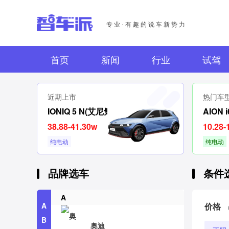
专业·有趣的说车新势力
首页
新闻
行业
试驾
近期上市
热门车
IONIQ 5 N(艾尼氪5N)
AION i
38.88-41.30w
10.28-
纯电动
纯电动
品牌选车
条件
A
A
价格
B
奥迪