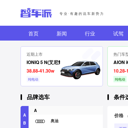
专业·有趣的说车新势力
首页
新闻
行业
试驾
近期上市
热门车
IONIQ 5 N(艾尼氪5N)
AION i
38.88-41.30w
10.28-
纯电动
纯电动
品牌选车
条件
A
A
价格
奥迪
B