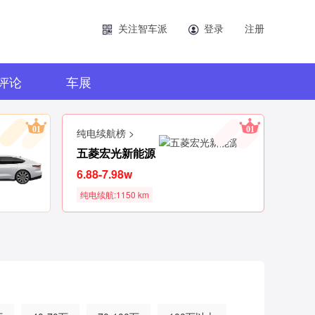
关注智车派
登录
注册
评论
车展
01
01
纯电续航榜 >
五菱宏光新能源
6.88-7.98w
纯电续航:1150 km