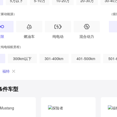
5万以下
5-10万
10-20万
20-30万
30-40
（驱动能源）
（级
不限
燃油车
纯电动
混合动力
（纯电续航里程）
300km以下
301-400km
401-500km
501-
福特
条件车型