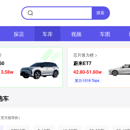
搜索
探店
车库
视频
车图
型
芯片算力榜 >
60
蔚来ET7
13.58w
42.80-51.60w
算力:1016 Tops
选车
（官方指导价）