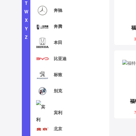
T
奔驰
W
X
奔腾
福
Y
Z
3
本田
比亚迪
标致
别克
福
宾利
7
北京