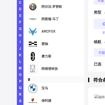
不限
C
阿尔法·罗密欧
D
类型
E
阿斯顿·马丁
F
G
ARCFOX
H
续航
I
爱驰
J
不限
K
赛力斯
L
已选
M
阿维塔科技
O
符合
B
P
Q
宝马
R
保时捷
S