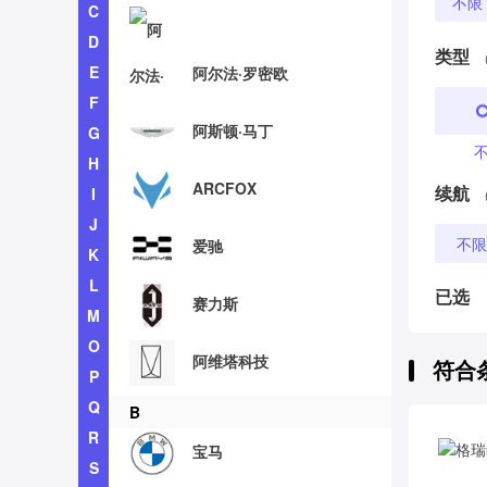
不限
C
D
类型
E
阿尔法·罗密欧
F
阿斯顿·马丁
G
H
ARCFOX
续航
I
J
不限
爱驰
K
L
已选
赛力斯
M
O
阿维塔科技
符合
P
Q
B
R
宝马
S