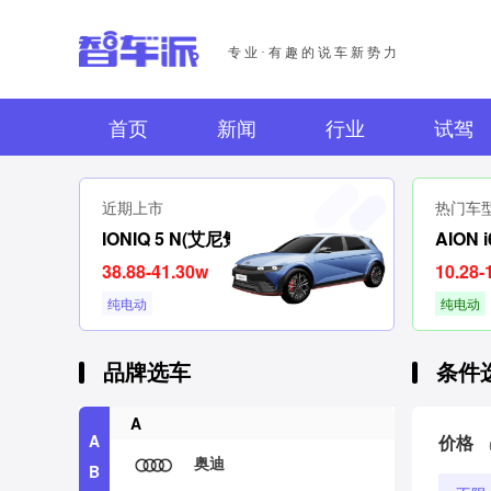
专业·有趣的说车新势力
首页
新闻
行业
试驾
近期上市
热门车
IONIQ 5 N(艾尼氪5N)
AION i
38.88-41.30w
10.28-
纯电动
纯电动
品牌选车
条件
A
A
价格
奥迪
B