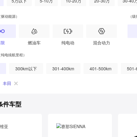
5万以下
5-10万
10-20万
20-30万
30-40
（驱动能源）
（级
不限
燃油车
纯电动
混合动力
（纯电续航里程）
300km以下
301-400km
401-500km
501-
丰田
条件车型