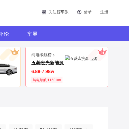
关注智车派
登录
注册
评论
车展
01
01
纯电续航榜 >
五菱宏光新能源
6.88-7.98w
纯电续航:1150 km