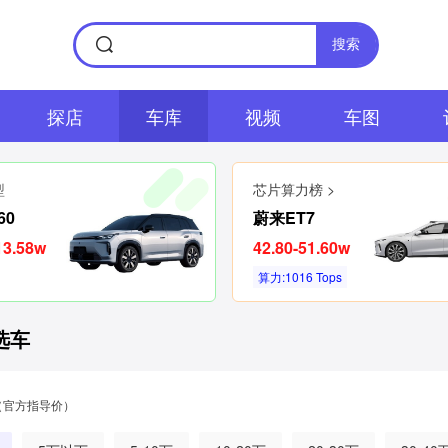
搜索
探店
车库
视频
车图
型
芯片算力榜 >
60
蔚来ET7
13.58w
42.80-51.60w
算力:1016 Tops
选车
（官方指导价）