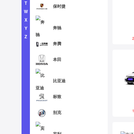
T
保时捷
W
X
奔驰
Y
Z
2
奔腾
本田
比亚迪
标致
1
别克
宾利