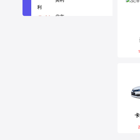
北京
宝骏
北汽新能源
1
C
长安
长城
长安跨越
卡
创维汽车
2