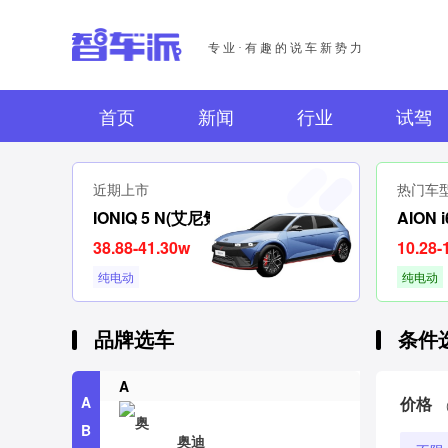
专业·有趣的说车新势力
首页
新闻
行业
试驾
近期上市
热门车
IONIQ 5 N(艾尼氪5N)
AION i
38.88-41.30w
10.28-
纯电动
纯电动
品牌选车
条件
A
A
价格
B
奥迪