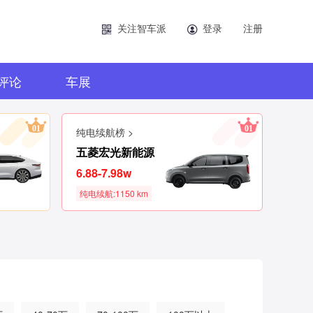
关注智车派
登录
注册
评论
车展
01
01
纯电续航榜 >
五菱宏光新能源
6.88-7.98w
纯电续航:1150 km