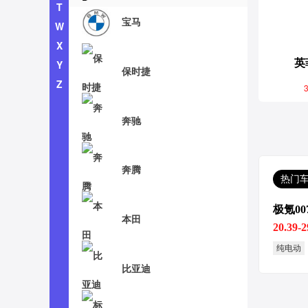
T
宝马
W
X
英
Y
保时捷
Z
3
奔驰
奔腾
热门
极氪00
本田
20.39-
纯电动
比亚迪