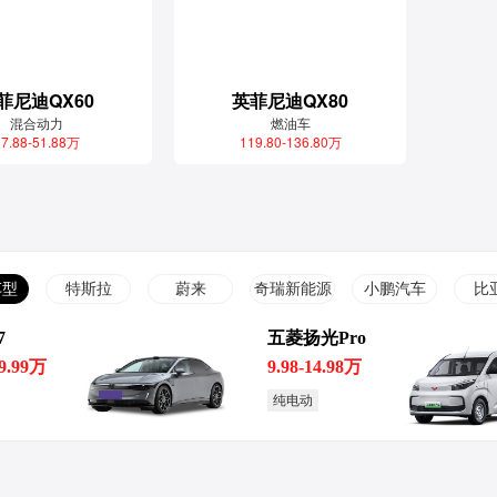
菲尼迪QX60
英菲尼迪QX80
混合动力
燃油车
7.88-51.88万
119.80-136.80万
车型
特斯拉
蔚来
奇瑞新能源
小鹏汽车
比
7
五菱扬光Pro
29.99万
9.98-14.98万
纯电动