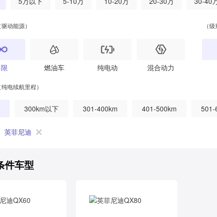
5万以下
5-10万
10-20万
20-30万
30-40
（驱动能源）
（级
不限
燃油车
纯电动
混合动力
（纯电续航里程）
300km以下
301-400km
401-500km
501-
英菲尼迪
条件车型