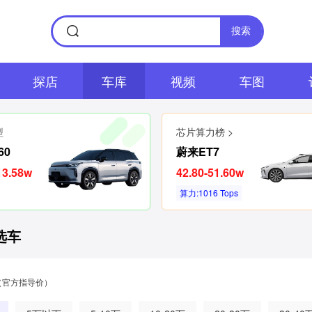
搜索
探店
车库
视频
车图
型
芯片算力榜 >
60
蔚来ET7
13.58w
42.80-51.60w
算力:1016 Tops
选车
（官方指导价）