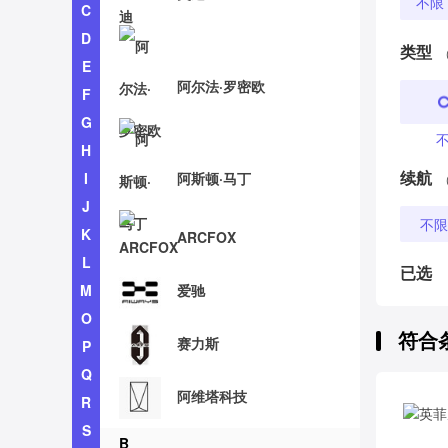
不限
C
D
类型
E
阿尔法·罗密欧
F
G
H
续航
I
阿斯顿·马丁
J
不限
K
ARCFOX
L
已选
M
爱驰
O
符合
赛力斯
P
Q
阿维塔科技
R
S
B