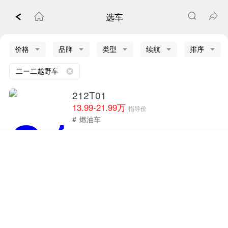
选车
价格
品牌
类型
续航
排序
二ー二越野车
212T01
13.99-21.99万
指导价
#
燃油车